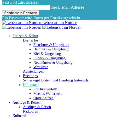
Passwort zurücksetzen
Ihre E-Mail-Adresse
Ein Passwort wird Ihnen per Email zugeschickt.
Lebensart im Norden
Freizeit & Kultur
Das ist los
Flensburg & Umgebung
Hamburg & Umgebung
Kiel & Umgebung
Lübeck & Umgebung
Neumünster & Umgebung
Westküste
Ausstellungen
Buchtipps
Schleswig-Holstein und Hamburg historisch
Kolumnen
Fru Jürs vertellt
Meenos Wetterwelt
Opitz Spitzen
Ausflüge & Reisen
Ausflüge & Reisen
Radtouren
Kulinarik