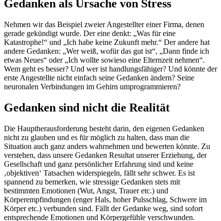
Gedanken als Ursache von Stress
Nehmen wir das Beispiel zweier Angestellter einer Firma, denen
gerade gekündigt wurde. Der eine denkt: „Was für eine
Katastrophe!“ und „Ich habe keine Zukunft mehr.“ Der andere hat
andere Gedanken: „Wer weiß, wofür das gut ist“, „Dann finde ich
etwas Neues“ oder „Ich wollte sowieso eine Elternzeit nehmen“.
Wem geht es besser? Und wer ist handlungsfähiger? Und könnte der
erste Angestellte nicht einfach seine Gedanken ändern? Seine
neuronalen Verbindungen im Gehirn umprogrammieren?
Gedanken sind nicht die Realität
Die Hauptherausforderung besteht darin, den eigenen Gedanken
nicht zu glauben und es für möglich zu halten, dass man die
Situation auch ganz anders wahrnehmen und bewerten könnte. Zu
verstehen, dass unsere Gedanken Resultat unserer Erziehung, der
Gesellschaft und ganz persönlicher Erfahrung sind und keine
‚objektiven‘ Tatsachen widerspiegeln, fällt sehr schwer. Es ist
spannend zu bemerken, wie stressige Gedanken stets mit
bestimmten Emotionen (Wut, Angst, Trauer etc.) und
Körperempfindungen (enger Hals, hoher Pulsschlag, Schwere im
Körper etc.) verbunden sind. Fällt der Gedanke weg, sind sofort
entsprechende Emotionen und Körpergefühle verschwunden.