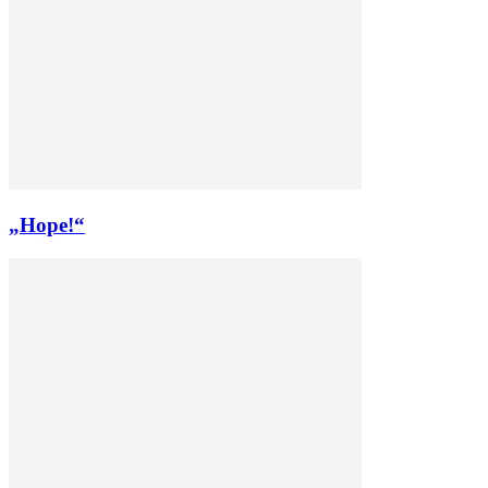
„Hope!“