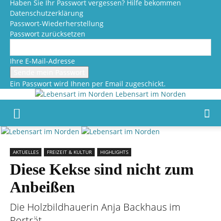
Haben Sie Ihr Passwort vergessen? Hilfe bekommen
Datenschutzerklärung
Passwort-Wiederherstellung
Passwort zurücksetzen
Ihre E-Mail-Adresse
Ein Passwort wird Ihnen per Email zugeschickt.
Lebensart im Norden
AKTUELLES
FREIZEIT & KULTUR
HIGHLIGHTS
Diese Kekse sind nicht zum
Anbeißen
Die Holzbildhauerin Anja Backhaus im
Porträt