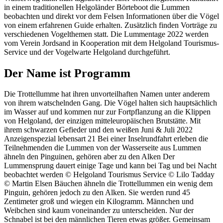
in einem traditionellen Helgoländer Börteboot die Lummen
beobachten und direkt vor dem Felsen Informationen über die Vögel
von einem erfahrenen Guide erhalten. Zusätzlich finden Vorträge zu
verschiedenen Vogelthemen statt. Die Lummentage 2022 werden
vom Verein Jordsand in Kooperation mit dem Helgoland Tourismus-
Service und der Vogelwarte Helgoland durchgeführt.
Der Name ist Programm
Die Trottellumme hat ihren unvorteilhaften Namen unter anderem
von ihrem watschelnden Gang. Die Vögel halten sich hauptsächlich
im Wasser auf und kommen nur zur Fortpflanzung an die Klippen
von Helgoland, der einzigen mitteleuropäischen Brutstätte. Mit
ihrem schwarzen Gefieder und den weißen Juni & Juli 2022
Anzeigenspezial lebensart 21 Bei einer Inselrundfahrt erleben die
Teilnehmenden die Lummen von der Wasserseite aus Lummen
ähneln den Pinguinen, gehören aber zu den Alken Der
Lummensprung dauert einige Tage und kann bei Tag und bei Nacht
beobachtet werden © Helgoland Tourismus Service © Lilo Tadday
© Martin Elsen Bäuchen ähneln die Trottellummen ein wenig dem
Pinguin, gehören jedoch zu den Alken. Sie werden rund 45
Zentimeter groß und wiegen ein Kilogramm. Männchen und
Weibchen sind kaum voneinander zu unterscheiden. Nur der
Schnabel ist bei den männlichen Tieren etwas größer. Gemeinsam