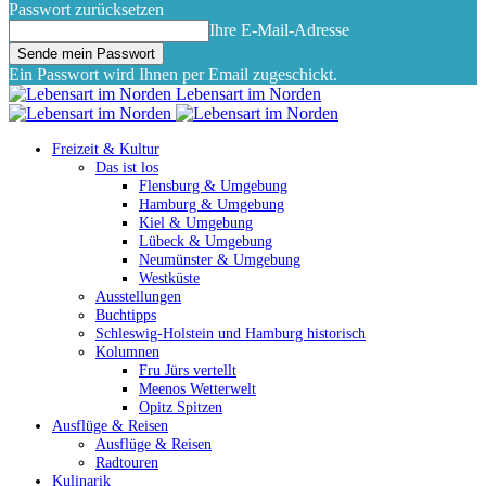
Passwort zurücksetzen
Ihre E-Mail-Adresse
Ein Passwort wird Ihnen per Email zugeschickt.
Lebensart im Norden
Freizeit & Kultur
Das ist los
Flensburg & Umgebung
Hamburg & Umgebung
Kiel & Umgebung
Lübeck & Umgebung
Neumünster & Umgebung
Westküste
Ausstellungen
Buchtipps
Schleswig-Holstein und Hamburg historisch
Kolumnen
Fru Jürs vertellt
Meenos Wetterwelt
Opitz Spitzen
Ausflüge & Reisen
Ausflüge & Reisen
Radtouren
Kulinarik