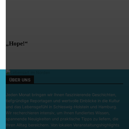
„Hope!“
ÜBER UNS
Jeden Monat bringen wir Ihnen faszinierende Geschichten,
tiefgründige Reportagen und wertvolle Einblicke in die Kultur
und das Lebensgefühl in Schleswig-Holstein und Hamburg.
Wir recherchieren intensiv, um Ihnen fundiertes Wissen,
spannende Neuigkeiten und praktische Tipps zu liefern, die
Ihren Alltag bereichern. Von lokalen Veranstaltungshighlights