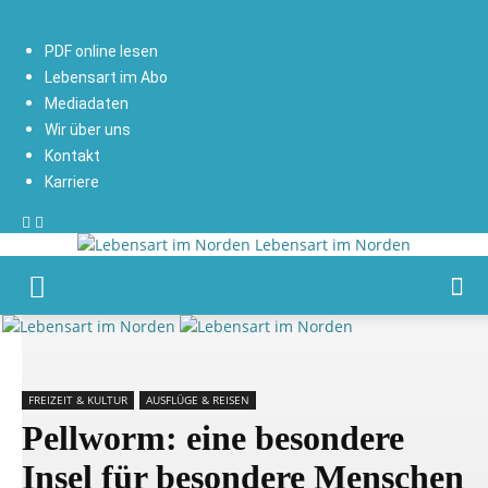
PDF online lesen
Lebensart im Abo
Mediadaten
Wir über uns
Kontakt
Karriere
Lebensart im Norden
FREIZEIT & KULTUR
AUSFLÜGE & REISEN
Pellworm: eine besondere
Insel für besondere Menschen