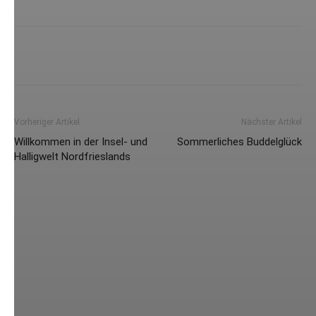
Vorheriger Artikel
Nächster Artikel
Willkommen in der Insel- und
Sommerliches Buddelglück
Halligwelt Nordfrieslands