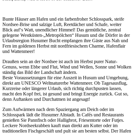
Bunte Häuser am Hafen und ein farbenfroher Schlosspark, steife
Nordsee-Brise und salzige Luft, Reetdächer und Schafe, weiter
Blick auf‘s Watt, unendlicher Himmel! Das gemütliche, zentral
gelegene Westküsten-„Metropölchen“ Husum und die Dörfer in der
Urlaubsregion Husumer Bucht empfangen ihre Gäste aus Nah und
Fern im goldenen Herbst mit nordfriesischem Charme, Hafenflair
und Wattenmeer!
Draußen sein an der Nordsee ist auch im Herbst purer Natur-
Genuss, wenn Ebbe und Flut, Wind und Wellen, Sonne und Wolken
ständig das Bild der Landschaft ändern.
Beste Voraussetzungen für eine Auszeit in Husum und Umgebung,
direkt am UNESCO Weltnaturerbe Wattenmeer. Ob Tagesausflug,
Kurzreise oder längerer Urlaub, sich richtig durchpusten lassen,
macht den Kopf frei, ist gesund und bringt Energie zurück. Gut so,
denn Auftanken und Durchatmen ist angesagt!
Zum Aufwärmen nach dem Spaziergang am Deich oder im
Schlosspark lädt die Husumer Altstadt. In Cafés und Restaurants
genießen Sie Pannfisch oder Halligbrot, Friesentorte oder Futjes.
Leckere Nordseekrabben kauft man direkt am Kutter oder im
traditionellen Fischgeschäft und pult sie am besten selbst. Der Hafen