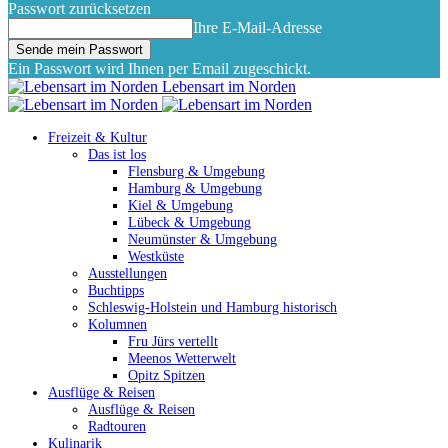
Passwort zurücksetzen
Ihre E-Mail-Adresse
Ein Passwort wird Ihnen per Email zugeschickt.
Lebensart im Norden
Freizeit & Kultur
Das ist los
Flensburg & Umgebung
Hamburg & Umgebung
Kiel & Umgebung
Lübeck & Umgebung
Neumünster & Umgebung
Westküste
Ausstellungen
Buchtipps
Schleswig-Holstein und Hamburg historisch
Kolumnen
Fru Jürs vertellt
Meenos Wetterwelt
Opitz Spitzen
Ausflüge & Reisen
Ausflüge & Reisen
Radtouren
Kulinarik