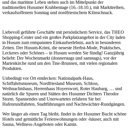
und das maritime Leben stehen auch im Mittelpunkt der
traditionellen Husumer Krabbentage (16.-18.10.), mit Markttreiben,
verkaufsoffenem Sonntag und nordfriesischem Klönschnack.
Liebevoll geführte Geschäfte mit persönlichem Service, das THEO
Shopping-Center und ein großes Parkplatzangebot in der City laden
in Husum zum entspannten Einkaufserlebnis, auch in besonderen
Zeiten. Der Husum-Krimi, die neueste Herbst-Mode, Praktisches,
Leckeres oder Schönes – in Husum werden Sie fündig! Ganzjährig
beliebt: Der Wochenmarkt (donnerstags und samstags), vor der
Marienkirche rund um den Tine-Brunnen, mit vielen regionalen
Produkten.
Unbedingt vor Ort entdecken: Nationalpark-Haus,
Schiffahrtsmuseum, Nordfriesland Museum, Schloss,
Weihnachtshaus, Herrenhaus Hoyerswort, Roter Haubarg, … und
natürlich die Spuren und Stätten des Husumer Dichters Theodor
Storm. Spannendes und Unerwartetes erfahren Sie bei
Hafenrundfahrten, Stadtführungen und Nachtwächter-Rundgängen.
Wer länger als einen Tag bleibt, findet in der Husumer Bucht schöne
Hotels und gemütliche Ferienwohnungen oder -häuser, auch mit
Sauna, Wellness-Angeboten oder Kamin.