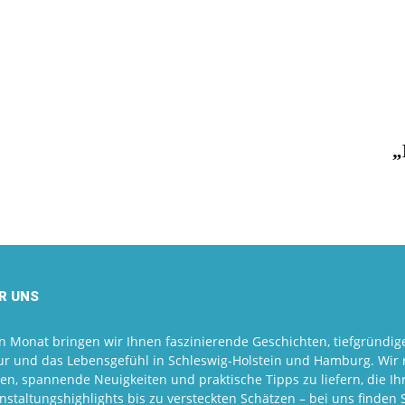
„
R UNS
n Monat bringen wir Ihnen faszinierende Geschichten, tiefgründige
ur und das Lebensgefühl in Schleswig-Holstein und Hamburg. Wir r
en, spannende Neuigkeiten und praktische Tipps zu liefern, die Ihr
nstaltungshighlights bis zu versteckten Schätzen – bei uns finden 