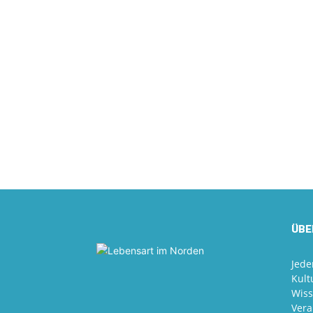
ÜBE
Jede
Kult
Wiss
Vera