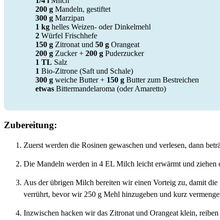
1/4 l
Milch
200 g
Mandeln, gestiftet
300 g
Marzipan
1 kg
helles Weizen- oder Dinkelmehl
2
Würfel Frischhefe
150 g
Zitronat und
50 g
Orangeat
200 g
Zucker +
200 g
Puderzucker
1 TL
Salz
1
Bio-Zitrone (Saft und Schale)
300 g
weiche Butter +
150 g
Butter zum Bestreichen
etwas
Bittermandelaroma (oder Amaretto)
Zubereitung:
Zuerst werden die Rosinen gewaschen und verlesen, dann beträu
Die Mandeln werden in 4 EL Milch leicht erwärmt und ziehen 
Aus der übrigen Milch bereiten wir einen Vorteig zu, damit di
verrührt, bevor wir 250 g Mehl hinzugeben und kurz vermenge
Inzwischen hacken wir das Zitronat und Orangeat klein, reiben