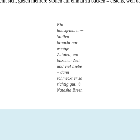
ehlt sich, gleich mehrere Stollen auf einmal zu backen – erstens, weil 
Ein
hausgemachter
Stollen
braucht nur
wenige
Zutaten, ein
bisschen Zeit
und viel Liebe
– dann
schmeckt er so
richtig gut. ©
Natasha Breen