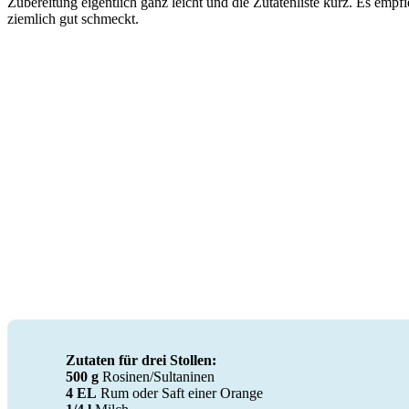
Zubereitung eigentlich ganz leicht und die Zutatenliste kurz. Es empfi
ziemlich gut schmeckt.
Zutaten für drei Stollen:
500 g
Rosinen/Sultaninen
4 EL
Rum oder Saft einer Orange