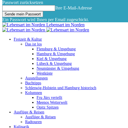
Passwort zurücksetzen
Ihre E-Mail-Adresse
Ein Passwort wird Ihnen per Email zugeschickt.
Lebensart im Norden
Freizeit & Kultur
Das ist los
Flensburg & Umgebung
Hamburg & Umgebung
Kiel & Umgebung
Lübeck & Umgebung
Neumünster & Umgebung
Westküste
Ausstellungen
Buchtipps
Schleswig-Holstein und Hamburg historisch
Kolumnen
Fru Jürs vertellt
Meenos Wetterwelt
Opitz Spitzen
Ausflüge & Reisen
Ausflüge & Reisen
Radtouren
Kulinarik