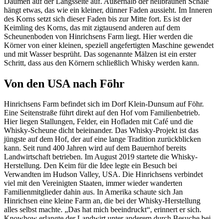
Daumen auf der Längsseite auf. Außerhalb der hellbraunen Schale
hängt etwas, das wie ein kleiner, dünner Faden aussieht. Im Inneren
des Korns setzt sich dieser Faden bis zur Mitte fort. Es ist der
Keimling des Korns, das mit zigtausend anderen auf dem
Scheunenboden von Hinrichsens Farm liegt. Hier werden die
Körner von einer kleinen, speziell angefertigten Maschine gewendet
und mit Wasser besprüht. Das sogenannte Mälzen ist ein erster
Schritt, dass aus den Körnern schließlich Whisky werden kann.
Von den USA nach Föhr
Hinrichsens Farm befindet sich im Dorf Klein-Dunsum auf Föhr.
Eine Seitenstraße führt direkt auf den Hof vom Familienbetrieb.
Hier liegen Stallungen, Felder, ein Hofladen mit Café und die
Whisky-Scheune dicht beieinander. Das Whisky-Projekt ist das
jüngste auf dem Hof, der auf eine lange Tradition zurückblicken
kann. Seit rund 400 Jahren wird auf dem Bauernhof bereits
Landwirtschaft betrieben. Im August 2019 startete die Whisky-
Herstellung. Den Keim für die Idee legte ein Besuch bei
Verwandten im Hudson Valley, USA. Die Hinrichsens verbindet
viel mit den Vereinigten Staaten, immer wieder wanderten
Familienmitglieder dahin aus. In Amerika schaute sich Jan
Hinrichsen eine kleine Farm an, die bei der Whisky-Herstellung
alles selbst machte. „Das hat mich beeindruckt“, erinnert er sich.
Knowhow erlangte der Landwirt unter anderem durch Besuche bei