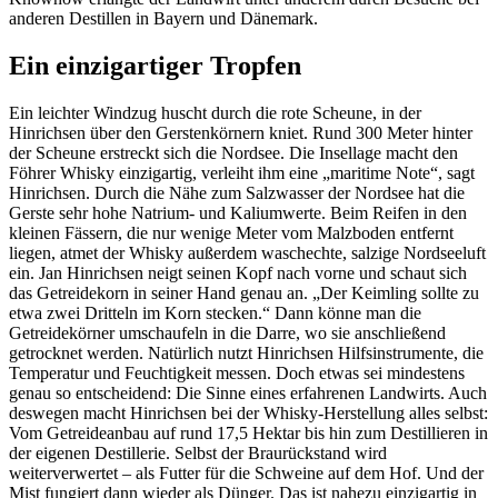
anderen Destillen in Bayern und Dänemark.
Ein einzigartiger Tropfen
Ein leichter Windzug huscht durch die rote Scheune, in der
Hinrichsen über den Gerstenkörnern kniet. Rund 300 Meter hinter
der Scheune erstreckt sich die Nordsee. Die Insellage macht den
Föhrer Whisky einzigartig, verleiht ihm eine „maritime Note“, sagt
Hinrichsen. Durch die Nähe zum Salzwasser der Nordsee hat die
Gerste sehr hohe Natrium- und Kaliumwerte. Beim Reifen in den
kleinen Fässern, die nur wenige Meter vom Malzboden entfernt
liegen, atmet der Whisky außerdem waschechte, salzige Nordseeluft
ein. Jan Hinrichsen neigt seinen Kopf nach vorne und schaut sich
das Getreidekorn in seiner Hand genau an. „Der Keimling sollte zu
etwa zwei Dritteln im Korn stecken.“ Dann könne man die
Getreidekörner umschaufeln in die Darre, wo sie anschließend
getrocknet werden. Natürlich nutzt Hinrichsen Hilfsinstrumente, die
Temperatur und Feuchtigkeit messen. Doch etwas sei mindestens
genau so entscheidend: Die Sinne eines erfahrenen Landwirts. Auch
deswegen macht Hinrichsen bei der Whisky-Herstellung alles selbst:
Vom Getreideanbau auf rund 17,5 Hektar bis hin zum Destillieren in
der eigenen Destillerie. Selbst der Braurückstand wird
weiterverwertet – als Futter für die Schweine auf dem Hof. Und der
Mist fungiert dann wieder als Dünger. Das ist nahezu einzigartig in