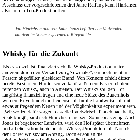
Abschluss der vorgeschriebenen drei Jahre Reifung kann Hinrichsen
also auf ein Top-Produkt hoffen.
Jan Hinrichsen und sein Sohn Jonas befüllen den Malzboden
mit dem im Sommer geernteten Biogetreide.
Whisky für die Zukunft
Bis es so weit ist, finanziert sich die Whisky-Produktion unter
anderem durch den Verkauf von „Newmake“, ein noch nicht in
Fässern abgefüllter, glasklarer Brand. Von Kennern erhielt dieser
bereits Bestnoten. Hinrichsen verkauft außerdem Fässer mit dem
reifenden Whisky, auch in Anteilen. Der Whisky soll den Hof
langfristig finanziell tragen und eine neue Stütze des Bauernhofs
werden. Er verbindet die Leidenschaft für die Landwirtschaft mit
etwas aufregendem Neuen und der Möglichkeit zu experimentieren.
„Wir wollen dafür sorgen, dass die Landwirtschaft auch nachhaltig
Spaß bringt“, sind sich Hinrichsen und sein Sohn Jonas einig. Auch
Jonas ist begeisterter Landwirt, wird den Hof später übernehmen
und arbeitet schon heute bei der Whisky-Produktion mit. Noch ist
der Föhrer Whisky am Anfang. Doch er soll an die
jahrhundertelange Tradition der Familie Hinrichsen anknüpfen –