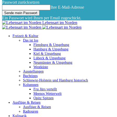
Passwort zurücksetzen
Ihre E-Mail-Adresse
Ein Passwort wird Ihnen per Email zugeschickt.
Lebensart im Norden
Freizeit & Kultur
Das ist los
Flensburg & Umgebung
Hamburg & Umgebung
Kiel & Umgebung
Lübeck & Umgebung
Neumünster & Umgebung
Westküste
Ausstellungen
Buchtipps
Schleswig-Holstein und Hamburg historisch
Kolumnen
Fru Jürs vertellt
Meenos Wetterwelt
Opitz Spitzen
Ausflüge & Reisen
Ausflüge & Reisen
Radtouren
Kulinarik