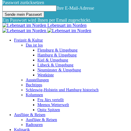
Passwort zurücksetzen
Ihre E-Mail-Adresse
Ein Passwort wird Ihnen per Email zugeschickt.
Lebensart im Norden
Freizeit & Kultur
Das ist los
Flensburg & Umgebung
Hamburg & Umgebung
Kiel & Umgebung
Lübeck & Umgebung
Neumünster & Umgebung
Westküste
Ausstellungen
Buchtipps
Schleswig-Holstein und Hamburg historisch
Kolumnen
Fru Jürs vertellt
Meenos Wetterwelt
Opitz Spitzen
Ausflüge & Reisen
Ausflüge & Reisen
Radtouren
Kulinarik