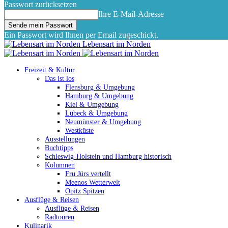
Passwort zurücksetzen
Ihre E-Mail-Adresse
Ein Passwort wird Ihnen per Email zugeschickt.
Lebensart im Norden
Freizeit & Kultur
Das ist los
Flensburg & Umgebung
Hamburg & Umgebung
Kiel & Umgebung
Lübeck & Umgebung
Neumünster & Umgebung
Westküste
Ausstellungen
Buchtipps
Schleswig-Holstein und Hamburg historisch
Kolumnen
Fru Jürs vertellt
Meenos Wetterwelt
Opitz Spitzen
Ausflüge & Reisen
Ausflüge & Reisen
Radtouren
Kulinarik