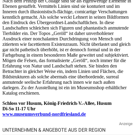
Nach dem Prinzip der Collage sind sie als eigenwertige Elemente in
Ebenen gestaffelt. Vermittels Linien sind sie konturiert und im
Inneren durch illusionistisch-flächige, comicartige Verschattungen
kenntlich gemacht. Als solche weckt Lehnert in seinen Bildformen
den Eindruck des Übergeordnet-Landschaftlichen. In diese
Landschaften schleichen sich Figuren und phantastisch anmutende
Tierbilder ein. Der Topos „Geröll“ ist daher unverhohlener
Ausdruck einer nonchalanten Durchdringung von Mensch und
zitiertem wie facettiertem Existenzraum. Nicht überlastet und gleich
gar nicht pathetisch überhöht, ist er dennoch formal und in der
Farbgebung in einem besonderen Maße geweitet und subjektiviert.
Mögen die Felsen, das formalisierte „Geröll“, noch immer für die
Erfahrung von Natur und Landschaft stehen. Sie binden den
Betrachter in gleicher Weise ein, indem Linien und Flächen, die
Bildstrukturen als solche abermals eine überbordende, surreal
anmutende seelische Erfahrung nach innen wie nach außen
darlegen. Zu der Ausstellung ist ein im Museumsshop erhältlicher
Katalog erschienen.
Schloss vor Husum, König-Friedrich-V.-Allee, Husum
Di-So 11-17 Uhr
www.museumsverbund-nordfriesland.de