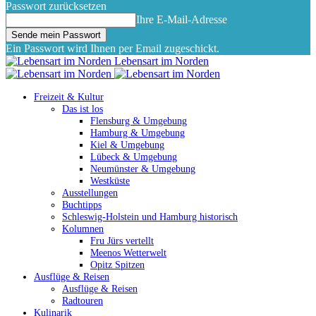
Passwort zurücksetzen
Ihre E-Mail-Adresse
Ein Passwort wird Ihnen per Email zugeschickt.
Lebensart im Norden
Freizeit & Kultur
Das ist los
Flensburg & Umgebung
Hamburg & Umgebung
Kiel & Umgebung
Lübeck & Umgebung
Neumünster & Umgebung
Westküste
Ausstellungen
Buchtipps
Schleswig-Holstein und Hamburg historisch
Kolumnen
Fru Jürs vertellt
Meenos Wetterwelt
Opitz Spitzen
Ausflüge & Reisen
Ausflüge & Reisen
Radtouren
Kulinarik