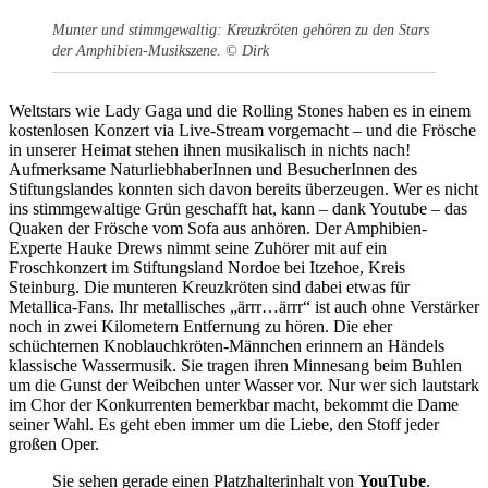
Munter und stimmgewaltig: Kreuzkröten gehören zu den Stars
der Amphibien-Musikszene. © Dirk
Weltstars wie Lady Gaga und die Rolling Stones haben es in einem
kostenlosen Konzert via Live-Stream vorgemacht – und die Frösche
in unserer Heimat stehen ihnen musikalisch in nichts nach!
Aufmerksame NaturliebhaberInnen und BesucherInnen des
Stiftungslandes konnten sich davon bereits überzeugen. Wer es nicht
ins stimmgewaltige Grün geschafft hat, kann – dank Youtube – das
Quaken der Frösche vom Sofa aus anhören. Der Amphibien-
Experte Hauke Drews nimmt seine Zuhörer mit auf ein
Froschkonzert im Stiftungsland Nordoe bei Itzehoe, Kreis
Steinburg. Die munteren Kreuzkröten sind dabei etwas für
Metallica-Fans. Ihr metallisches „ärrr…ärrr“ ist auch ohne Verstärker
noch in zwei Kilometern Entfernung zu hören. Die eher
schüchternen Knoblauchkröten-Männchen erinnern an Händels
klassische Wassermusik. Sie tragen ihren Minnesang beim Buhlen
um die Gunst der Weibchen unter Wasser vor. Nur wer sich lautstark
im Chor der Konkurrenten bemerkbar macht, bekommt die Dame
seiner Wahl. Es geht eben immer um die Liebe, den Stoff jeder
großen Oper.
Sie sehen gerade einen Platzhalterinhalt von
YouTube
.