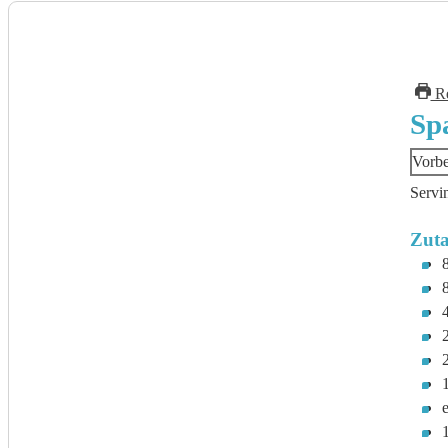
Re
Sp
Vorbe
Servi
Zuta