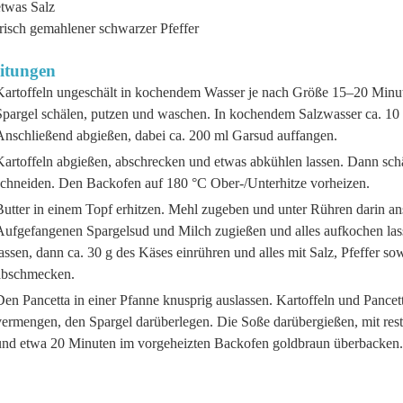
etwas Salz
risch gemahlener schwarzer Pfeffer
itungen
Kartoffeln ungeschält in kochendem Wasser je nach Größe 15–20 Minu
Spargel schälen, putzen und waschen. In kochendem Salzwasser ca. 10
Anschließend abgießen, dabei ca. 200 ml Garsud auffangen.
Kartoffeln abgießen, abschrecken und etwas abkühlen lassen. Dann sch
schneiden. Den Backofen auf 180 °C Ober-/Unterhitze vorheizen.
Butter in einem Topf erhitzen. Mehl zugeben und unter Rühren darin an
Aufgefangenen Spargelsud und Milch zugießen und alles aufkochen las
assen, dann ca. 30 g des Käses einrühren und alles mit Salz, Pfeffer s
abschmecken.
en Pancetta in einer Pfanne knusprig auslassen. Kartoffeln und Pancet
vermengen, den Spargel darüberlegen. Die Soße darübergießen, mit res
und etwa 20 Minuten im vorgeheizten Backofen goldbraun überbacken.