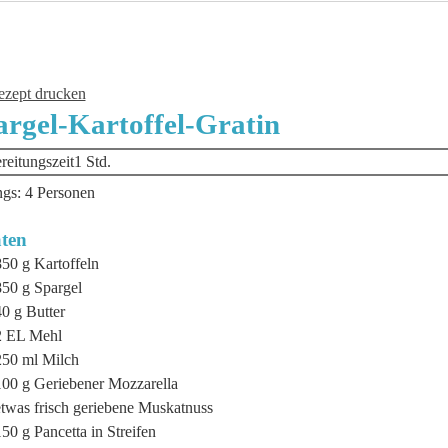
zept drucken
argel-Kartoffel-Gratin
Stunde
reitungszeit
1
Std.
ngs:
4
Personen
ten
850
g
Kartoffeln
850
g
Spargel
40
g
Butter
2
EL
Mehl
250
ml
Milch
100
g
Geriebener Mozzarella
etwas frisch geriebene Muskatnuss
150
g
Pancetta in Streifen