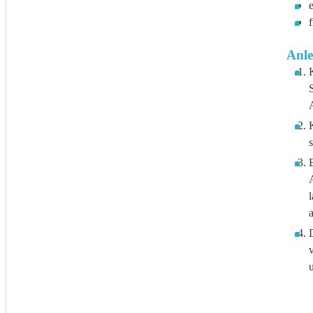
f
Anle
l
D