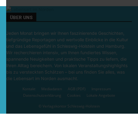
ÜBER UNS
Jeden Monat bringen wir Ihnen faszinierende Geschichten,
tiefgründige Reportagen und wertvolle Einblicke in die Kultur
und das Lebensgefühl in Schleswig-Holstein und Hamburg.
Wir recherchieren intensiv, um Ihnen fundiertes Wissen,
spannende Neuigkeiten und praktische Tipps zu liefern, die
Ihren Alltag bereichern. Von lokalen Veranstaltungshighlights
bis zu versteckten Schätzen – bei uns finden Sie alles, was
die Lebensart im Norden ausmacht.
Kontakt
Mediadaten
AGB (PDF)
Impressum
Datenschutzerklärung
Cookies
Lokale Angebote
© Verlagskontor Schleswig-Holstein