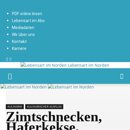
PDF online lesen
Lebensart im Abo
Mediadaten
Wir über uns
Kontakt
Karriere
Lebensart im Norden
KULINARIK
KULINARISCHER AUSFLUG
Zimtschnecken,
Haferkekse,