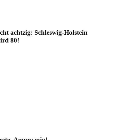
cht achtzig: Schleswig-Holstein
ird 80!
esto, Amore mio!