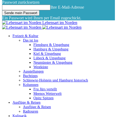
Passwort zurücksetzen
Ihre E-Mail-Adresse
Ein Passwort wird Ihnen per Email zugeschickt.
Lebensart im Norden
Freizeit & Kultur
Das ist los
Flensburg & Umgebung
Hamburg & Umgebung
Kiel & Umgebung
Lübeck & Umgebung
Neumünster & Umgebung
Westküste
Ausstellungen
Buchtipps
Schleswig-Holstein und Hamburg historisch
Kolumnen
Fru Jürs vertellt
Meenos Wetterwelt
Opitz Spitzen
Ausflüge & Reisen
Ausflüge & Reisen
Radtouren
Kulinarik