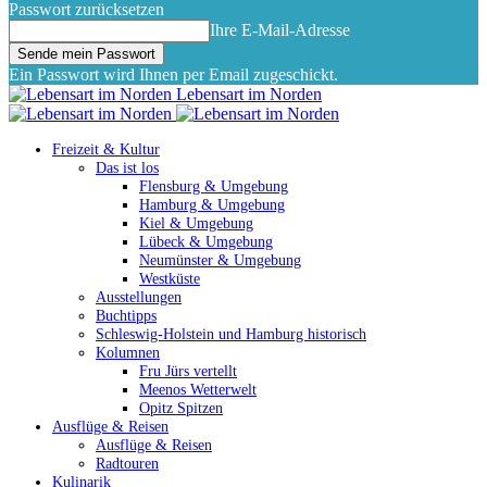
Passwort zurücksetzen
Ihre E-Mail-Adresse
Ein Passwort wird Ihnen per Email zugeschickt.
Lebensart im Norden
Freizeit & Kultur
Das ist los
Flensburg & Umgebung
Hamburg & Umgebung
Kiel & Umgebung
Lübeck & Umgebung
Neumünster & Umgebung
Westküste
Ausstellungen
Buchtipps
Schleswig-Holstein und Hamburg historisch
Kolumnen
Fru Jürs vertellt
Meenos Wetterwelt
Opitz Spitzen
Ausflüge & Reisen
Ausflüge & Reisen
Radtouren
Kulinarik