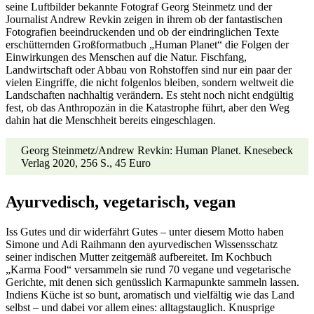
seine Luftbilder bekannte Fotograf Georg Steinmetz und der
Journalist Andrew Revkin zeigen in ihrem ob der fantastischen
Fotografien beeindruckenden und ob der eindringlichen Texte
erschütternden Großformatbuch „Human Planet“ die Folgen der
Einwirkungen des Menschen auf die Natur. Fischfang,
Landwirtschaft oder Abbau von Rohstoffen sind nur ein paar der
vielen Eingriffe, die nicht folgenlos bleiben, sondern weltweit die
Landschaften nachhaltig verändern. Es steht noch nicht endgültig
fest, ob das Anthropozän in die Katastrophe führt, aber den Weg
dahin hat die Menschheit bereits eingeschlagen.
Georg Steinmetz/Andrew Revkin: Human Planet. Knesebeck
Verlag 2020, 256 S., 45 Euro
Ayurvedisch, vegetarisch, vegan
Iss Gutes und dir widerfährt Gutes – unter diesem Motto haben
Simone und Adi Raihmann den ayurvedischen Wissensschatz
seiner indischen Mutter zeitgemäß aufbereitet. Im Kochbuch
„Karma Food“ versammeln sie rund 70 vegane und vegetarische
Gerichte, mit denen sich genüsslich Karmapunkte sammeln lassen.
Indiens Küche ist so bunt, aromatisch und vielfältig wie das Land
selbst – und dabei vor allem eines: alltagstauglich. Knusprige