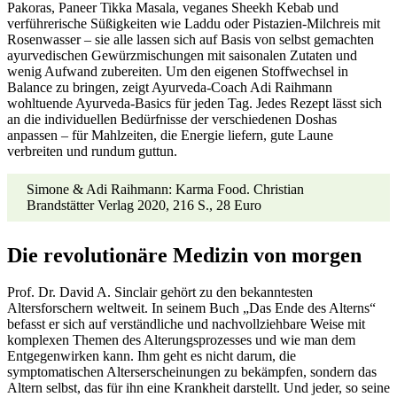
Pakoras, Paneer Tikka Masala, veganes Sheekh Kebab und
verführerische Süßigkeiten wie Laddu oder Pistazien-Milchreis mit
Rosenwasser – sie alle lassen sich auf Basis von selbst gemachten
ayurvedischen Gewürzmischungen mit saisonalen Zutaten und
wenig Aufwand zubereiten. Um den eigenen Stoffwechsel in
Balance zu bringen, zeigt Ayurveda-Coach Adi Raihmann
wohltuende Ayurveda-Basics für jeden Tag. Jedes Rezept lässt sich
an die individuellen Bedürfnisse der verschiedenen Doshas
anpassen – für Mahlzeiten, die Energie liefern, gute Laune
verbreiten und rundum guttun.
Simone & Adi Raihmann: Karma Food. Christian
Brandstätter Verlag 2020, 216 S., 28 Euro
Die revolutionäre Medizin von morgen
Prof. Dr. David A. Sinclair gehört zu den bekanntesten
Altersforschern weltweit. In seinem Buch „Das Ende des Alterns“
befasst er sich auf verständliche und nachvollziehbare Weise mit
komplexen Themen des Alterungsprozesses und wie man dem
Entgegenwirken kann. Ihm geht es nicht darum, die
symptomatischen Alterserscheinungen zu bekämpfen, sondern das
Altern selbst, das für ihn eine Krankheit darstellt. Und jeder, so seine