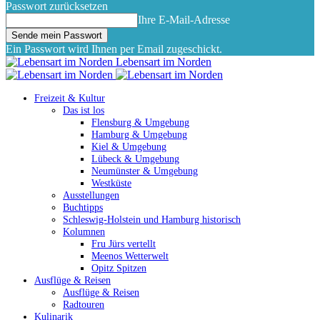
Passwort zurücksetzen
Ihre E-Mail-Adresse
Ein Passwort wird Ihnen per Email zugeschickt.
Lebensart im Norden
Freizeit & Kultur
Das ist los
Flensburg & Umgebung
Hamburg & Umgebung
Kiel & Umgebung
Lübeck & Umgebung
Neumünster & Umgebung
Westküste
Ausstellungen
Buchtipps
Schleswig-Holstein und Hamburg historisch
Kolumnen
Fru Jürs vertellt
Meenos Wetterwelt
Opitz Spitzen
Ausflüge & Reisen
Ausflüge & Reisen
Radtouren
Kulinarik