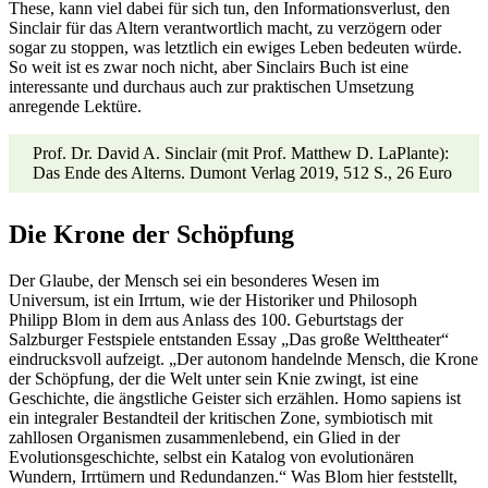
These, kann viel dabei für sich tun, den Informationsverlust, den
Sinclair für das Altern verantwortlich macht, zu verzögern oder
sogar zu stoppen, was letztlich ein ewiges Leben bedeuten würde.
So weit ist es zwar noch nicht, aber Sinclairs Buch ist eine
interessante und durchaus auch zur praktischen Umsetzung
anregende Lektüre.
Prof. Dr. David A. Sinclair (mit Prof. Matthew D. LaPlante):
Das Ende des Alterns. Dumont Verlag 2019, 512 S., 26 Euro
Die Krone der Schöpfung
Der Glaube, der Mensch sei ein besonderes Wesen im
Universum, ist ein Irrtum, wie der Historiker und Philosoph
Philipp Blom in dem aus Anlass des 100. Geburtstags der
Salzburger Festspiele entstanden Essay „Das große Welttheater“
eindrucksvoll aufzeigt. „Der autonom handelnde Mensch, die Krone
der Schöpfung, der die Welt unter sein Knie zwingt, ist eine
Geschichte, die ängstliche Geister sich erzählen. Homo sapiens ist
ein integraler Bestandteil der kritischen Zone, symbiotisch mit
zahllosen Organismen zusammenlebend, ein Glied in der
Evolutionsgeschichte, selbst ein Katalog von evolutionären
Wundern, Irrtümern und Redundanzen.“ Was Blom hier feststellt,