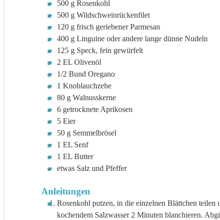
500
g
Rosenkohl
500
g
Wildschweinrückenfilet
120
g
frisch geriebener Parmesan
400
g
Linguine oder andere lange dünne Nudeln
125
g
Speck, fein gewürfelt
2
EL
Olivenöl
1/2
Bund
Oregano
1
Knoblauchzehe
80
g
Walnusskerne
6
getrocknete Aprikosen
5
Eier
50
g
Semmelbrösel
1
EL
Senf
1
EL
Butter
etwas Salz und Pfeffer
Anleitungen
Rosenkohl putzen, in die einzelnen Blättchen teilen 
kochendem Salzwasser 2 Minuten blanchieren. Abgi