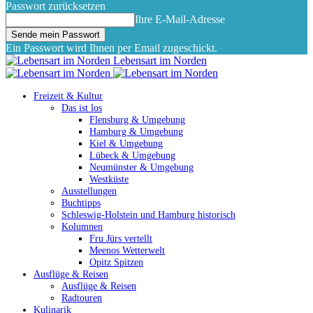
Passwort zurücksetzen
Ihre E-Mail-Adresse
Ein Passwort wird Ihnen per Email zugeschickt.
Lebensart im Norden
Freizeit & Kultur
Das ist los
Flensburg & Umgebung
Hamburg & Umgebung
Kiel & Umgebung
Lübeck & Umgebung
Neumünster & Umgebung
Westküste
Ausstellungen
Buchtipps
Schleswig-Holstein und Hamburg historisch
Kolumnen
Fru Jürs vertellt
Meenos Wetterwelt
Opitz Spitzen
Ausflüge & Reisen
Ausflüge & Reisen
Radtouren
Kulinarik