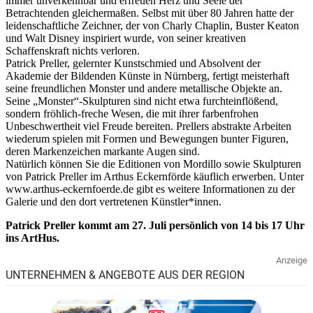
immer unverkennbar und erfreuen Herz und Seele der
Betrachtenden gleichermaßen. Selbst mit über 80 Jahren hatte der
leidenschaftliche Zeichner, der von Charly Chaplin, Buster Keaton
und Walt Disney inspiriert wurde, von seiner kreativen
Schaffenskraft nichts verloren.
Patrick Preller, gelernter Kunstschmied und Absolvent der
Akademie der Bildenden Künste in Nürnberg, fertigt meisterhaft
seine freundlichen Monster und andere metallische Objekte an.
Seine „Monster“-Skulpturen sind nicht etwa furchteinflößend,
sondern fröhlich-freche Wesen, die mit ihrer farbenfrohen
Unbeschwertheit viel Freude bereiten. Prellers abstrakte Arbeiten
wiederum spielen mit Formen und Bewegungen bunter Figuren,
deren Markenzeichen markante Augen sind.
Natürlich können Sie die Editionen von Mordillo sowie Skulpturen
von Patrick Preller im Arthus Eckernförde käuflich erwerben. Unter
www.arthus-eckernfoerde.de gibt es weitere Informationen zu der
Galerie und den dort vertretenen Künstler*innen.
Patrick Preller kommt am 27. Juli persönlich von 14 bis 17 Uhr
ins ArtHus.