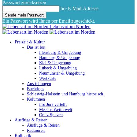
Passwort zurücksetzen
Ihre E-Mail-Adresse
Ein Passwort wird Ihnen per Email zugeschickt.
Lebensart im Norden
Freizeit & Kultur
Das ist los
Flensburg & Umgebung
Hamburg & Umgebung
Kiel & Umgebung
Lübeck & Umgebung
Neumünster & Umgebung
Westküste
Ausstellungen
Buchtipps
Schleswig-Holstein und Hamburg historisch
Kolumnen
Fru Jürs vertellt
Meenos Wetterwelt
Opitz Spitzen
Ausflüge & Reisen
Ausflüge & Reisen
Radtouren
Kulinarik