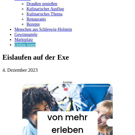
Draußen genießen
Kulinarischer Ausflug
Kulinarisches Thema
Restaurants
Rezepte
Menschen aus Schleswig-Holstein
Gewinnspiele
Marktplatz
Online lesen
Eislaufen auf der Exe
4. Dezember 2023
Anzeige