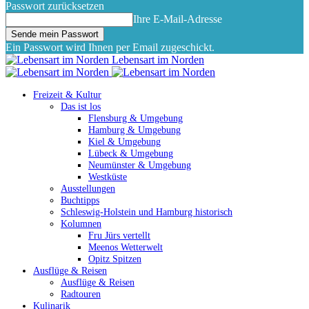
Passwort zurücksetzen
Ihre E-Mail-Adresse
Ein Passwort wird Ihnen per Email zugeschickt.
Lebensart im Norden
Freizeit & Kultur
Das ist los
Flensburg & Umgebung
Hamburg & Umgebung
Kiel & Umgebung
Lübeck & Umgebung
Neumünster & Umgebung
Westküste
Ausstellungen
Buchtipps
Schleswig-Holstein und Hamburg historisch
Kolumnen
Fru Jürs vertellt
Meenos Wetterwelt
Opitz Spitzen
Ausflüge & Reisen
Ausflüge & Reisen
Radtouren
Kulinarik