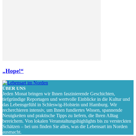
„Hope!“
ÜBER UNS
Jeden Monat bringen wir Ihnen faszinierende Geschichten,
tiefgründige Reportagen und wertvolle Einblicke in die Kultur und
das Lebensgefühl in Schleswig-Holstein und Hamburg. Wir
recherchieren intensiv, um Ihnen fundiertes Wissen, spannende
Neuigkeiten und praktische Tipps zu liefern, die Ihren Alltag
bereichern. Von lokalen Veranstaltungshighlights bis zu versteckten
Schätzen – bei uns finden Sie alles, was die Lebensart im Norden
ausmacht.