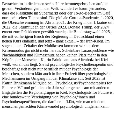
Betrachtet man die letzten sechs Jahre heruntergebrochen auf die
großen Veränderungen in der Welt, wundert es kaum jemanden,
dass die Plastiktüte im Supermarkt oder der To-go-Becher im Café
nur noch selten Thema sind. Die globale Corona-Pandemie ab 2020,
die Überschwemmung im Ahrtal 2021, der Krieg in der Ukraine seit
2022, die Sturmflut an der Ostsee 2023, Donald Trump, der 2024
erneut zum Präsidenten gewählt wurde, die Bundestagswahl 2025,
die mit vorherigem Bruch der Regierung in Deutschland einen
neuen Kurs einläutet, und jetzt – ganz aktuell – der Iran-Krieg. Im
sogenannten Zeitalter der Multikrisen kommen wir aus dem
Krisenmodus gar nicht mehr heraus. Scheinbare Luxusprobleme wie
Nachhaltigkeit und Klimaschutz haben keinen Platz mehr in den
Köpfen der Menschen. Katrin Brinkmann aus Altenholz bei Kiel
weiß, woran das liegt. Sie ist psychologische Psychotherapeutin und
beschäftigt sich nicht nur beruflich mit der Psychologie der
Menschen, sondern klärt auch in ihrer Freizeit über psychologische
Mechanismen im Umgang mit der Klimakrise auf. Seit 2023 ist
Katrin Brinkmann Mitglied bei „Psychologists/Psychotherapists for
Future e. V.“ und gründete ein Jahr später gemeinsam mit anderen
Engagierten die Regionalgruppe in Kiel. Psychologists for Future ist
eine bundesweite Vereinigung von Psycholog*innen und
Psychotherapeut*innen, die darüber aufklärt, wie man mit dem
menschengemachten Klimawandel psychologisch umgehen kann.