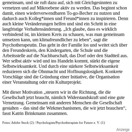
gemeinsam, und sie ruft dazu auf, sich mit Gleichgesinnten zu
vernetzen und auf Mikroebene aktiv zu werden. Das beginnt schon
damit, einen wiederverwendbaren To-go-Becher zu nutzen und
dadurch auch Kolleg*innen und Freund*innen zu inspirieren. Denn
auch kleine Veränderungen helfen und sind ein Schritt in eine
langfristige Verhaltensänderung. „Ich glaube, dass es wirklich
verbindend ist, im kleinen Kreis zu schauen, was man gemeinsam
umsetzen kann, um klimafreundlicher zu leben“, sagt die
Psychotherapeutin. Das geht in der Familie los und weitet sich über
den Freundeskreis, den Kindergarten, die Schule und die
Arbeitsstelle auf die Nachbarschaft, das Dorf oder den Stadtteil aus.
Wer selbst aktiv wird und ins Handeln kommt, stärkt die eigene
Selbstwirksamkeit. Und durch eine stärkere Selbstwirksamkeit
reduzieren sich die Ohnmacht und Hoffnungslosigkeit. Konkrete
Vorschläge sind die Gründung einer Initiative, die Organisation
einer Veranstaltung oder ein Kulturprojekt.
Mit dieser Motivation „steuern wir in die Richtung, die die
Gesellschaft jetzt braucht, nämlich Widerstandskraft und eine gute
Vernetzung. Gemeinsam mit anderen Menschen die Gesellschaft
gestalten – das sind die Wirkmechanismen, die wir jetzt brauchen“,
fasst Katrin Brinkmann zusammen.
Fotos: Adobe Stock (2) / Psychologists/Psychotherapists for Future e. V. (1)