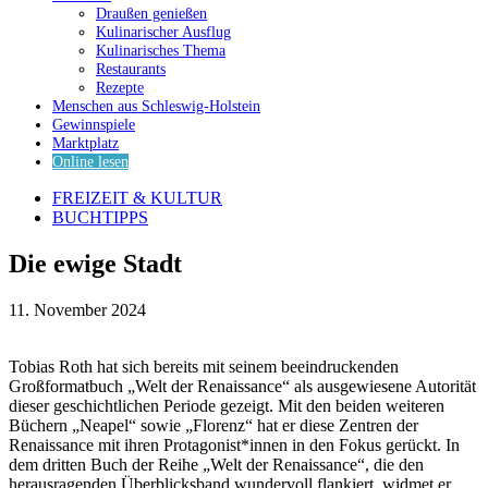
Draußen genießen
Kulinarischer Ausflug
Kulinarisches Thema
Restaurants
Rezepte
Menschen aus Schleswig-Holstein
Gewinnspiele
Marktplatz
Online lesen
FREIZEIT & KULTUR
BUCHTIPPS
Die ewige Stadt
11. November 2024
Tobias Roth hat sich bereits mit seinem beeindruckenden
Großformatbuch „Welt der Renaissance“ als ausgewiesene Autorität
dieser geschichtlichen Periode gezeigt. Mit den beiden weiteren
Büchern „Neapel“ sowie „Florenz“ hat er diese Zentren der
Renaissance mit ihren Protagonist*innen in den Fokus gerückt. In
dem dritten Buch der Reihe „Welt der Renaissance“, die den
herausragenden Überblicksband wundervoll flankiert, widmet er