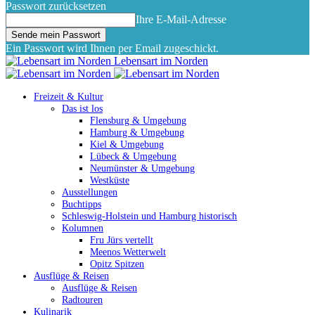
Passwort zurücksetzen
Ihre E-Mail-Adresse
Ein Passwort wird Ihnen per Email zugeschickt.
Lebensart im Norden
Freizeit & Kultur
Das ist los
Flensburg & Umgebung
Hamburg & Umgebung
Kiel & Umgebung
Lübeck & Umgebung
Neumünster & Umgebung
Westküste
Ausstellungen
Buchtipps
Schleswig-Holstein und Hamburg historisch
Kolumnen
Fru Jürs vertellt
Meenos Wetterwelt
Opitz Spitzen
Ausflüge & Reisen
Ausflüge & Reisen
Radtouren
Kulinarik