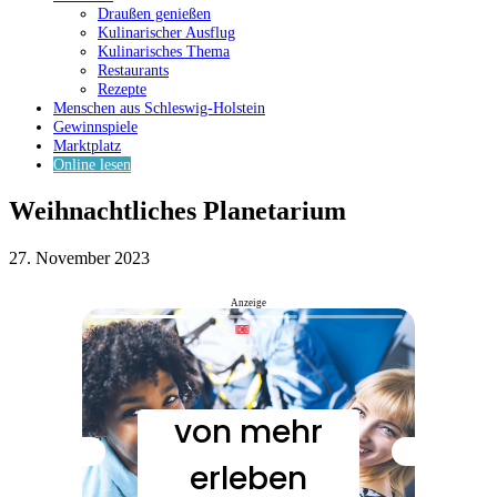
Draußen genießen
Kulinarischer Ausflug
Kulinarisches Thema
Restaurants
Rezepte
Menschen aus Schleswig-Holstein
Gewinnspiele
Marktplatz
Online lesen
Weihnachtliches Planetarium
27. November 2023
Anzeige