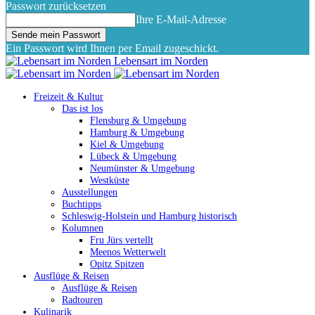
Passwort zurücksetzen
Ihre E-Mail-Adresse
Ein Passwort wird Ihnen per Email zugeschickt.
Lebensart im Norden
Freizeit & Kultur
Das ist los
Flensburg & Umgebung
Hamburg & Umgebung
Kiel & Umgebung
Lübeck & Umgebung
Neumünster & Umgebung
Westküste
Ausstellungen
Buchtipps
Schleswig-Holstein und Hamburg historisch
Kolumnen
Fru Jürs vertellt
Meenos Wetterwelt
Opitz Spitzen
Ausflüge & Reisen
Ausflüge & Reisen
Radtouren
Kulinarik