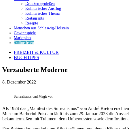
Draußen genießen
Kulinarischer Ausflug
Kulinarisches Thema
Restaurants
Rezepte
Menschen aus Schleswig-Holstein
Gewinnspiele
Marktplatz
Online lesen
FREIZEIT & KULTUR
BUCHTIPPS
Verzauberte Moderne
8. Dezember 2022
Surrealismus und Magie von
Als 1924 das „Manifest des Surrealismus“ von André Breton erschien,
Museum Barberini Potsdam läuft bis zum 29. Januar 2023 die Ausstell
bekanntermaßen mit Träumen, dem Unbewussten sowie dem Irrationale
Der Reigen der wunderbaren Künstler*innen, von denen Bilder und S