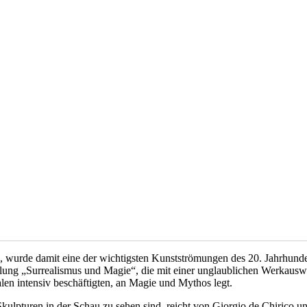
 wurde damit eine der wichtigsten Kunstströmungen des 20. Jahrhundert
ung „Surrealismus und Magie“, die mit einer unglaublichen Werkauswahl
n intensiv beschäftigten, an Magie und Mythos legt.
kulpturen in der Schau zu sehen sind, reicht von Giorgio de Chirico 