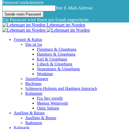
Passwort zurücksetzen
Ihre E-Mail-Adresse
Ein Passwort wird Ihnen per Email zugeschickt.
Lebensart im Norden
Freizeit & Kultur
Das ist los
Flensburg & Umgebung
Hamburg & Umgebung
Kiel & Umgebung
Lübeck & Umgebung
Neumünster & Umgebung
Westküste
Ausstellungen
Buchtipps
Schleswig-Holstein und Hamburg historisch
Kolumnen
Fru Jürs vertellt
Meenos Wetterwelt
Opitz Spitzen
Ausflüge & Reisen
Ausflüge & Reisen
Radtouren
Kulinarik