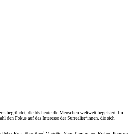
s begründet, die bis heute die Menschen weltweit begeistert. Im
 den Fokus auf das Interesse der Surrealist*innen, die sich
und Max Ernst über René Magritte, Yves Tanguy und Roland Penrose