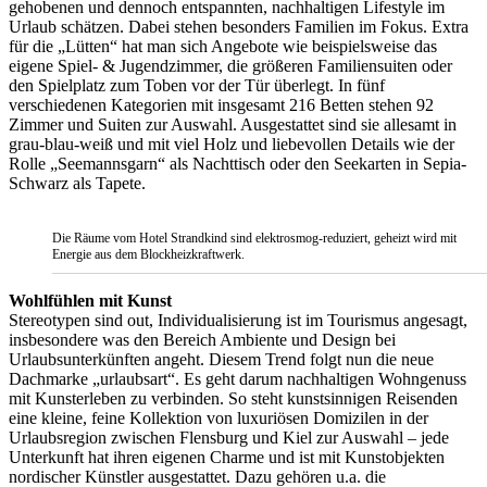
gehobenen und dennoch entspannten, nachhaltigen Lifestyle im
Urlaub schätzen. Dabei stehen besonders Familien im Fokus. Extra
für die „Lütten“ hat man sich Angebote wie beispielsweise das
eigene Spiel- & Jugendzimmer, die größeren Familiensuiten oder
den Spielplatz zum Toben vor der Tür überlegt. In fünf
verschiedenen Kategorien mit insgesamt 216 Betten stehen 92
Zimmer und Suiten zur Auswahl. Ausgestattet sind sie allesamt in
grau-blau-weiß und mit viel Holz und liebevollen Details wie der
Rolle „Seemannsgarn“ als Nachttisch oder den Seekarten in Sepia-
Schwarz als Tapete.
Die Räume vom Hotel Strandkind sind elektrosmog-reduziert, geheizt wird mit
Energie aus dem Blockheizkraftwerk.
Wohlfühlen mit Kunst
Stereotypen sind out, Individualisierung ist im Tourismus angesagt,
insbesondere was den Bereich Ambiente und Design bei
Urlaubsunterkünften angeht. Diesem Trend folgt nun die neue
Dachmarke „urlaubsart“. Es geht darum nachhaltigen Wohngenuss
mit Kunsterleben zu verbinden. So steht kunstsinnigen Reisenden
eine kleine, feine Kollektion von luxuriösen Domizilen in der
Urlaubsregion zwischen Flensburg und Kiel zur Auswahl – jede
Unterkunft hat ihren eigenen Charme und ist mit Kunstobjekten
nordischer Künstler ausgestattet. Dazu gehören u.a. die