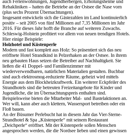
auch Ferienwohnungen, Jugendherbergen, Erholungsheime und
Rehakliniken – hatten die Betriebe an der Ostsee die Nase vorn
(plus sechs Prozent Übernachtungen).
Insgesamt entwickeln sich die Gästezahlen im Land kontinuierlich
positiv – seit 2005 von fünf Millionen auf 7,35 Millionen im Jahr
2016. Für dieses Jahr hofft die Branche auf weiteren Zuwachs.
Schleswig-Holstein profitiert vor allem von neuen trendigen Hotels.
Hier einige Beispiele:
Holzhotel und Küstenperle
Modern und fast komplett aus Holz: So präsentiert sich das neu
eröffnete Hotel Strandkind in Pelzerhaken an der Ostsee. In ihrem
neu gebauten Haus setzen die Betreiber auf Nachhaltigkeit. Sie
ließen die 41 Doppel- und Familienzimmer mit
wiederverwendbaren, natürlichen Materialien gestalten. Buchbar
sind auch elektrosmog-reduzierte Räume, geheizt wird mittels
Energie aus dem Blockheizkraftwerk. Ein weiterer Eckpfeiler des
Strandhotels sind die betreuten Freizeitangebote für Kinder und
Jugendliche, die im Übernachtungspreis enthalten sind.
Beispielsweise bieten die Mitarbeiter Mal- und Bastelaktionen an.
Wer will, kann aber auch klettern, Wassersport betreiben oder ein
Floß bauen.
An der Büsumer Perlebucht hat in diesem Jahr das Vier-Sterne-
Strandhotel & Spa „Küstenperle“ mit seinem Restaurant
„Deichperle“ eröffnet. Mit der Küstenperle sollen Menschen
angesprochen werden, die die Nordsee lieben und einen gewissen