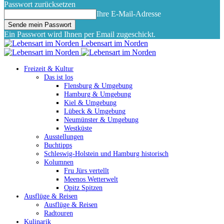
Passwort zurücksetzen
Ihre E-Mail-Adresse
Ein Passwort wird Ihnen per Email zugeschickt.
Lebensart im Norden
Freizeit & Kultur
Das ist los
Flensburg & Umgebung
Hamburg & Umgebung
Kiel & Umgebung
Lübeck & Umgebung
Neumünster & Umgebung
Westküste
Ausstellungen
Buchtipps
Schleswig-Holstein und Hamburg historisch
Kolumnen
Fru Jürs vertellt
Meenos Wetterwelt
Opitz Spitzen
Ausflüge & Reisen
Ausflüge & Reisen
Radtouren
Kulinarik