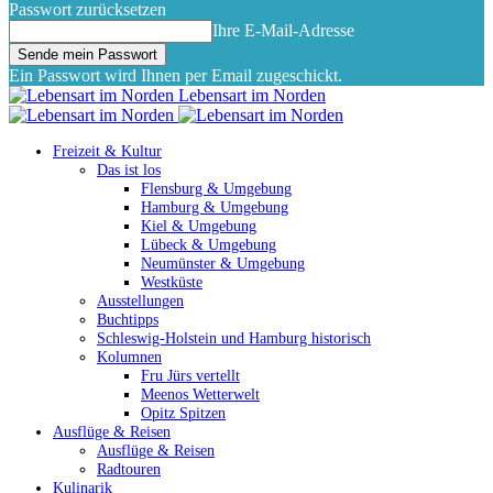
Passwort zurücksetzen
Ihre E-Mail-Adresse
Ein Passwort wird Ihnen per Email zugeschickt.
Lebensart im Norden
Freizeit & Kultur
Das ist los
Flensburg & Umgebung
Hamburg & Umgebung
Kiel & Umgebung
Lübeck & Umgebung
Neumünster & Umgebung
Westküste
Ausstellungen
Buchtipps
Schleswig-Holstein und Hamburg historisch
Kolumnen
Fru Jürs vertellt
Meenos Wetterwelt
Opitz Spitzen
Ausflüge & Reisen
Ausflüge & Reisen
Radtouren
Kulinarik