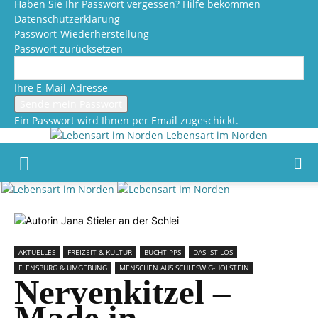
Haben Sie Ihr Passwort vergessen? Hilfe bekommen
Datenschutzerklärung
Passwort-Wiederherstellung
Passwort zurücksetzen
Ihre E-Mail-Adresse
Ein Passwort wird Ihnen per Email zugeschickt.
Lebensart im Norden
AKTUELLES
FREIZEIT & KULTUR
BUCHTIPPS
DAS IST LOS
FLENSBURG & UMGEBUNG
MENSCHEN AUS SCHLESWIG-HOLSTEIN
Nervenkitzel –
Made in