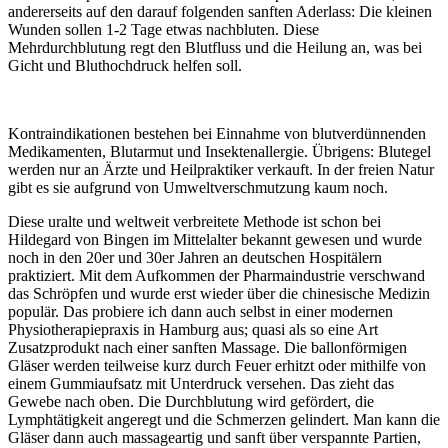
andererseits auf den darauf folgenden sanften Aderlass: Die kleinen
Wunden sollen 1-2 Tage etwas nachbluten. Diese
Mehrdurchblutung regt den Blutfluss und die Heilung an, was bei
Gicht und Bluthochdruck helfen soll.
Kontraindikationen bestehen bei Einnahme von blutverdünnenden
Medikamenten, Blutarmut und Insektenallergie. Übrigens: Blutegel
werden nur an Ärzte und Heilpraktiker verkauft. In der freien Natur
gibt es sie aufgrund von Umweltverschmutzung kaum noch.
Diese uralte und weltweit verbreitete Methode ist schon bei
Hildegard von Bingen im Mittelalter bekannt gewesen und wurde
noch in den 20er und 30er Jahren an deutschen Hospitälern
praktiziert. Mit dem Aufkommen der Pharmaindustrie verschwand
das Schröpfen und wurde erst wieder über die chinesische Medizin
populär. Das probiere ich dann auch selbst in einer modernen
Physiotherapiepraxis in Hamburg aus; quasi als so eine Art
Zusatzprodukt nach einer sanften Massage. Die ballonförmigen
Gläser werden teilweise kurz durch Feuer erhitzt oder mithilfe von
einem Gummiaufsatz mit Unterdruck versehen. Das zieht das
Gewebe nach oben. Die Durchblutung wird gefördert, die
Lymphtätigkeit angeregt und die Schmerzen gelindert. Man kann die
Gläser dann auch massageartig und sanft über verspannte Partien,