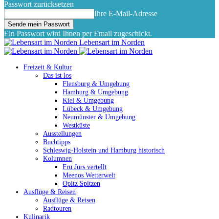
Passwort zurücksetzen
Ihre E-Mail-Adresse
Ein Passwort wird Ihnen per Email zugeschickt.
Lebensart im Norden
Freizeit & Kultur
Das ist los
Flensburg & Umgebung
Hamburg & Umgebung
Kiel & Umgebung
Lübeck & Umgebung
Neumünster & Umgebung
Westküste
Ausstellungen
Buchtipps
Schleswig-Holstein und Hamburg historisch
Kolumnen
Fru Jürs vertellt
Meenos Wetterwelt
Opitz Spitzen
Ausflüge & Reisen
Ausflüge & Reisen
Radtouren
Kulinarik