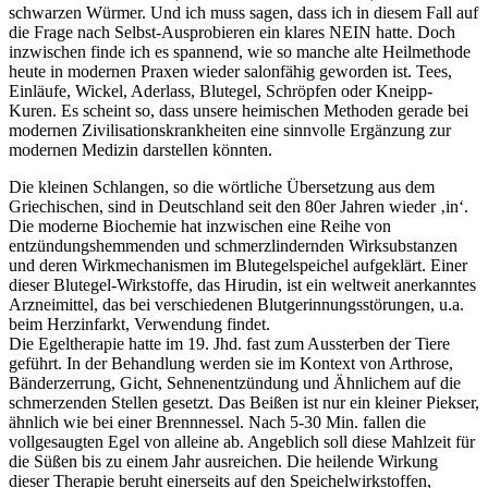
schwarzen Würmer. Und ich muss sagen, dass ich in diesem Fall auf
die Frage nach Selbst-Ausprobieren ein klares NEIN hatte. Doch
inzwischen finde ich es spannend, wie so manche alte Heilmethode
heute in modernen Praxen wieder salonfähig geworden ist. Tees,
Einläufe, Wickel, Aderlass, Blutegel, Schröpfen oder Kneipp-
Kuren. Es scheint so, dass unsere heimischen Methoden gerade bei
modernen Zivilisationskrankheiten eine sinnvolle Ergänzung zur
modernen Medizin darstellen könnten.
Die kleinen Schlangen, so die wörtliche Übersetzung aus dem
Griechischen, sind in Deutschland seit den 80er Jahren wieder ‚in‘.
Die moderne Biochemie hat inzwischen eine Reihe von
entzündungshemmenden und schmerzlindernden Wirksubstanzen
und deren Wirkmechanismen im Blutegelspeichel aufgeklärt. Einer
dieser Blutegel-Wirkstoffe, das Hirudin, ist ein weltweit anerkanntes
Arzneimittel, das bei verschiedenen Blutgerinnungsstörungen, u.a.
beim Herzinfarkt, Verwendung findet.
Die Egeltherapie hatte im 19. Jhd. fast zum Aussterben der Tiere
geführt. In der Behandlung werden sie im Kontext von Arthrose,
Bänderzerrung, Gicht, Sehnenentzündung und Ähnlichem auf die
schmerzenden Stellen gesetzt. Das Beißen ist nur ein kleiner Piekser,
ähnlich wie bei einer Brennnessel. Nach 5-30 Min. fallen die
vollgesaugten Egel von alleine ab. Angeblich soll diese Mahlzeit für
die Süßen bis zu einem Jahr ausreichen. Die heilende Wirkung
dieser Therapie beruht einerseits auf den Speichelwirkstoffen,