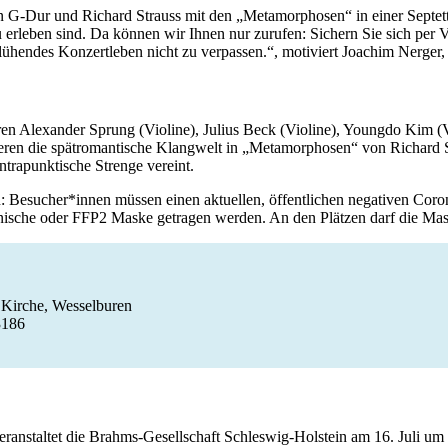
 G-Dur und Richard Strauss mit den „Metamorphosen“ in einer Septett
rleben sind. Da können wir Ihnen nur zurufen: Sichern Sie sich per Vo
ühendes Konzertleben nicht zu verpassen.“, motiviert Joachim Nerger,
 Alexander Sprung (Violine), Julius Beck (Violine), Youngdo Kim (Vio
ieren die spätromantische Klangwelt in „Metamorphosen“ von Richard S
trapunktische Strenge vereint.
Besucher*innen müssen einen aktuellen, öffentlichen negativen Coronate
dizinische oder FFP2 Maske getragen werden. An den Plätzen darf di
s Kirche, Wesselburen
3186
staltet die Brahms-Gesellschaft Schleswig-Holstein am 16. Juli um 2