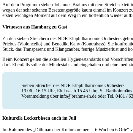
Auf dem Programm stehen Johannes Brahms mit dem Streichsextett in
wegen der sehr seltenen Besetzungsgröße kaum einmal im Konzert zu e
ersten wichtigen Moment auf dem Weg in ein hoffentlich wieder aufbl
Virtuosen aus Hamburg zu Gast
Zu den sieben Streichern des NDR Elbphilharmonie Orchesters gehören
Priebus (Violoncello) und Benedikt Kany (Kontrabass). Sie konfront
Stück, das Transparenz und Klangzauber, feurige Musizierlust und kon
Beim Konzert gelten die aktuellen Hygienestandards und Vorschriften: 
darf. Ebenfalls sollte der Mindestabstand eingehalten und eine me
Sieben Streicher des NDR Elbphilharmonie Orchesters
19.06., 16.15 Uhr, Einlass ab 15.45 Uhr, St. Bartholomäu
Voranmeldung über info@brahms-sh.de oder Tel. 0481 / 6
Kulturelle Leckerbissen auch im Juli
Im Rahmen des „Dithmarscher Kultursommers – 6 Wochen 6 Orte“ veran