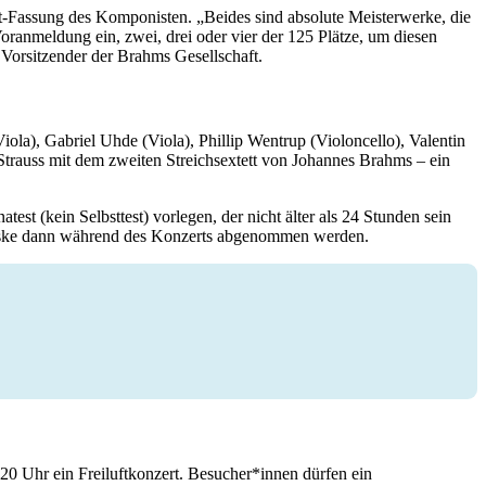
-Fassung des Komponisten. „Beides sind absolute Meisterwerke, die
ranmeldung ein, zwei, drei oder vier der 125 Plätze, um diesen
 Vorsitzender der Brahms Gesellschaft.
la), Gabriel Uhde (Viola), Phillip Wentrup (Violoncello), Valentin
trauss mit dem zweiten Streichsextett von Johannes Brahms – ein
st (kein Selbsttest) vorlegen, der nicht älter als 24 Stunden sein
e Maske dann während des Konzerts abgenommen werden.
0 Uhr ein Freiluftkonzert. Besucher*innen dürfen ein