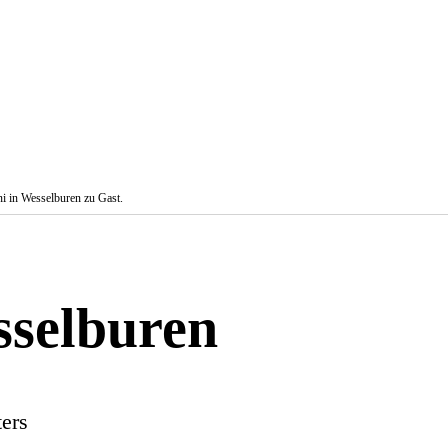
i in Wesselburen zu Gast.
sselburen
ers