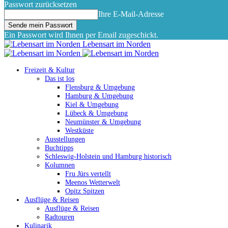
Passwort zurücksetzen
Ihre E-Mail-Adresse
Ein Passwort wird Ihnen per Email zugeschickt.
Lebensart im Norden
Freizeit & Kultur
Das ist los
Flensburg & Umgebung
Hamburg & Umgebung
Kiel & Umgebung
Lübeck & Umgebung
Neumünster & Umgebung
Westküste
Ausstellungen
Buchtipps
Schleswig-Holstein und Hamburg historisch
Kolumnen
Fru Jürs vertellt
Meenos Wetterwelt
Opitz Spitzen
Ausflüge & Reisen
Ausflüge & Reisen
Radtouren
Kulinarik