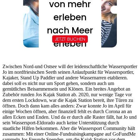
Zwischen Nord-und Ostsee will der leidenschaftliche Wassersportler
Jo im nordfriesischen Seeth seinen Anlaufpunkt für Wassersportler,
Kajaker, Stand Up Paddler und andere Wassernarren etablieren.
dabei soll es nicht nur um Sport gehen, sondern auch um
gemütliches Beisammensein und Klönen. Ein breites Angebot an
Zubehör runden Jos Kajak Station ab. 2020, nur wenige Tage vor
dem ersten Lockdown, war die Kajak Station bereit, ihre Türen zu
öffnen. Doch dann kam alles anders: Zwar konnte Jo im April für
einige Wochen öffnen, aber finanziell fehlt es durch Corona an an
allen Ecken und Enden. Und da er durch alle Raster fällt, hat Jo und
sein Wassersport-Eldorado auch keine Unterstützung durch
staatliche Hilfen bekommen. Aber die Wassersport Community hält
zusammen: Mit einer Online-Fundraisingkampagne auf GoFundMe
sammeln Jos Freunde Spenden, um die Kajak Station vor dem