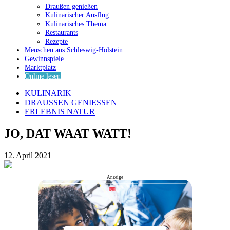
Draußen genießen
Kulinarischer Ausflug
Kulinarisches Thema
Restaurants
Rezepte
Menschen aus Schleswig-Holstein
Gewinnspiele
Marktplatz
Online lesen
KULINARIK
DRAUSSEN GENIESSEN
ERLEBNIS NATUR
JO, DAT WAAT WATT!
12. April 2021
Anzeige