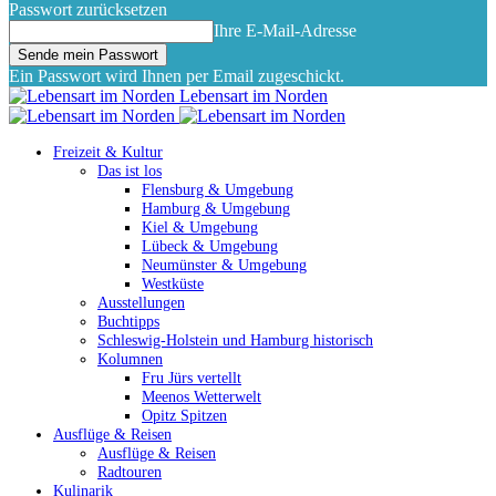
Passwort zurücksetzen
Ihre E-Mail-Adresse
Ein Passwort wird Ihnen per Email zugeschickt.
Lebensart im Norden
Freizeit & Kultur
Das ist los
Flensburg & Umgebung
Hamburg & Umgebung
Kiel & Umgebung
Lübeck & Umgebung
Neumünster & Umgebung
Westküste
Ausstellungen
Buchtipps
Schleswig-Holstein und Hamburg historisch
Kolumnen
Fru Jürs vertellt
Meenos Wetterwelt
Opitz Spitzen
Ausflüge & Reisen
Ausflüge & Reisen
Radtouren
Kulinarik