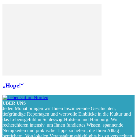
„Hope!“
ÜBER UNS
Jeden Monat bringen wir Ihnen faszinierende Geschichten,
tiefgründige Reportagen und wertvolle Einblicke in die Kultur und
das Lebensgefühl in Schleswig-Holstein und Hamburg. Wir
recherchieren intensiv, um Ihnen fundiertes Wissen, spannende
Neuigkeiten und praktische Tipps zu liefern, die Ihren Alltag
bereichern. Von lokalen Veranstaltungshighlights bis zu versteckten