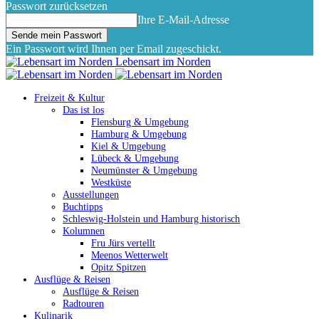
Passwort zurücksetzen
Ihre E-Mail-Adresse
Ein Passwort wird Ihnen per Email zugeschickt.
Lebensart im Norden
Freizeit & Kultur
Das ist los
Flensburg & Umgebung
Hamburg & Umgebung
Kiel & Umgebung
Lübeck & Umgebung
Neumünster & Umgebung
Westküste
Ausstellungen
Buchtipps
Schleswig-Holstein und Hamburg historisch
Kolumnen
Fru Jürs vertellt
Meenos Wetterwelt
Opitz Spitzen
Ausflüge & Reisen
Ausflüge & Reisen
Radtouren
Kulinarik