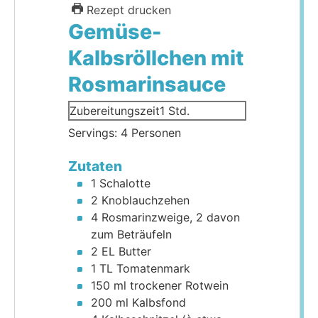
Rezept drucken
Gemüse-
Kalbsröllchen mit
Rosmarinsauce
Stunde
Zubereitungszeit
1
Std.
Servings:
4
Personen
Zutaten
1
Schalotte
2
Knoblauchzehen
4
Rosmarinzweige, 2 davon
zum Beträufeln
2
EL
Butter
1
TL
Tomatenmark
150
ml
trockener Rotwein
200
ml
Kalbsfond