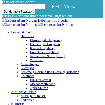
Passwort zurücksetzen
Ihre E-Mail-Adresse
Ein Passwort wird Ihnen per Email zugeschickt.
Lebensart im Norden
Freizeit & Kultur
Das ist los
Flensburg & Umgebung
Hamburg & Umgebung
Kiel & Umgebung
Lübeck & Umgebung
Neumünster & Umgebung
Westküste
Ausstellungen
Buchtipps
Schleswig-Holstein und Hamburg historisch
Kolumnen
Fru Jürs vertellt
Meenos Wetterwelt
Opitz Spitzen
Ausflüge & Reisen
Ausflüge & Reisen
Radtouren
Kulinarik