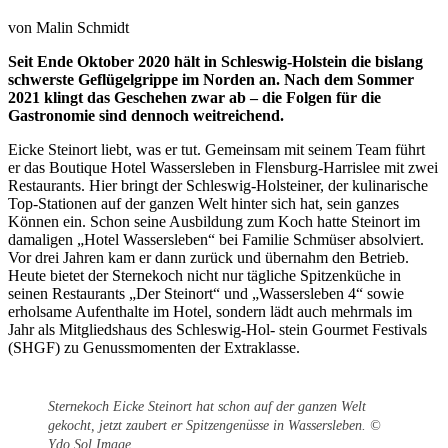
von Malin Schmidt
Seit Ende Oktober 2020 hält in Schleswig-Holstein die bislang
schwerste Geflügelgrippe im Norden an. Nach dem Sommer
2021 klingt das Geschehen zwar ab – die Folgen für die
Gastronomie sind dennoch weitreichend.
Eicke Steinort liebt, was er tut. Gemeinsam mit seinem Team führt
er das Boutique Hotel Wassersleben in Flensburg-Harrislee mit zwei
Restaurants. Hier bringt der Schleswig-Holsteiner, der kulinarische
Top-Stationen auf der ganzen Welt hinter sich hat, sein ganzes
Können ein. Schon seine Ausbildung zum Koch hatte Steinort im
damaligen „Hotel Wassersleben“ bei Familie Schmüser absolviert.
Vor drei Jahren kam er dann zurück und übernahm den Betrieb.
Heute bietet der Sternekoch nicht nur tägliche Spitzenküche in
seinen Restaurants „Der Steinort“ und „Wassersleben 4“ sowie
erholsame Aufenthalte im Hotel, sondern lädt auch mehrmals im
Jahr als Mitgliedshaus des Schleswig-Hol- stein Gourmet Festivals
(SHGF) zu Genussmomenten der Extraklasse.
Sternekoch Eicke Steinort hat schon auf der ganzen Welt
gekocht, jetzt zaubert er Spitzengenüsse in Wassersleben. ©
Ydo Sol Image