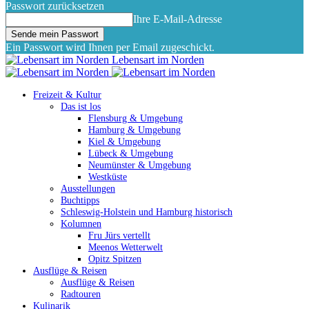
Passwort zurücksetzen
Ihre E-Mail-Adresse
Ein Passwort wird Ihnen per Email zugeschickt.
Lebensart im Norden
Freizeit & Kultur
Das ist los
Flensburg & Umgebung
Hamburg & Umgebung
Kiel & Umgebung
Lübeck & Umgebung
Neumünster & Umgebung
Westküste
Ausstellungen
Buchtipps
Schleswig-Holstein und Hamburg historisch
Kolumnen
Fru Jürs vertellt
Meenos Wetterwelt
Opitz Spitzen
Ausflüge & Reisen
Ausflüge & Reisen
Radtouren
Kulinarik