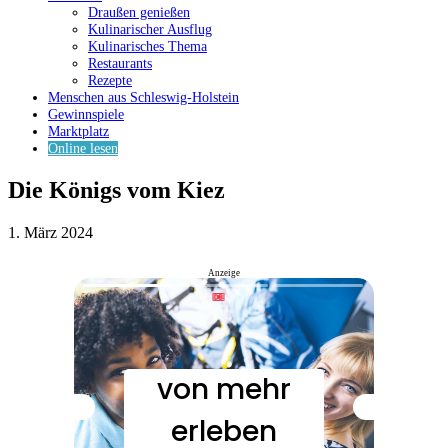
Draußen genießen
Kulinarischer Ausflug
Kulinarisches Thema
Restaurants
Rezepte
Menschen aus Schleswig-Holstein
Gewinnspiele
Marktplatz
Online lesen
Die Königs vom Kiez
1. März 2024
Anzeige