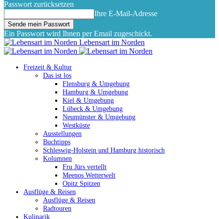
Passwort zurücksetzen
Ihre E-Mail-Adresse
Ein Passwort wird Ihnen per Email zugeschickt.
Lebensart im Norden
Freizeit & Kultur
Das ist los
Flensburg & Umgebung
Hamburg & Umgebung
Kiel & Umgebung
Lübeck & Umgebung
Neumünster & Umgebung
Westküste
Ausstellungen
Buchtipps
Schleswig-Holstein und Hamburg historisch
Kolumnen
Fru Jürs vertellt
Meenos Wetterwelt
Opitz Spitzen
Ausflüge & Reisen
Ausflüge & Reisen
Radtouren
Kulinarik