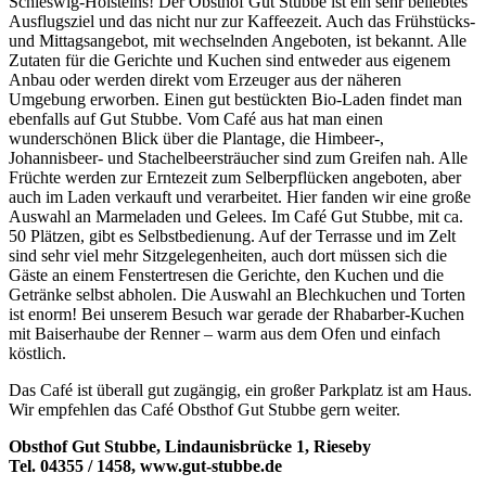
Schleswig-Holsteins! Der Obsthof Gut Stubbe ist ein sehr beliebtes
Ausflugsziel und das nicht nur zur Kaffeezeit. Auch das Frühstücks-
und Mittagsangebot, mit wechselnden Angeboten, ist bekannt. Alle
Zutaten für die Gerichte und Kuchen sind entweder aus eigenem
Anbau oder werden direkt vom Erzeuger aus der näheren
Umgebung erworben. Einen gut bestückten Bio-Laden findet man
ebenfalls auf Gut Stubbe. Vom Café aus hat man einen
wunderschönen Blick über die Plantage, die Himbeer-,
Johannisbeer- und Stachelbeersträucher sind zum Greifen nah. Alle
Früchte werden zur Erntezeit zum Selberpflücken angeboten, aber
auch im Laden verkauft und verarbeitet. Hier fanden wir eine große
Auswahl an Marmeladen und Gelees. Im Café Gut Stubbe, mit ca.
50 Plätzen, gibt es Selbstbedienung. Auf der Terrasse und im Zelt
sind sehr viel mehr Sitzgelegenheiten, auch dort müssen sich die
Gäste an einem Fenstertresen die Gerichte, den Kuchen und die
Getränke selbst abholen. Die Auswahl an Blechkuchen und Torten
ist enorm! Bei unserem Besuch war gerade der Rhabarber-Kuchen
mit Baiserhaube der Renner – warm aus dem Ofen und einfach
köstlich.
Das Café ist überall gut zugängig, ein großer Parkplatz ist am Haus.
Wir empfehlen das Café Obsthof Gut Stubbe gern weiter.
Obsthof Gut Stubbe, Lindaunisbrücke 1, Rieseby
Tel. 04355 / 1458, www.gut-stubbe.de