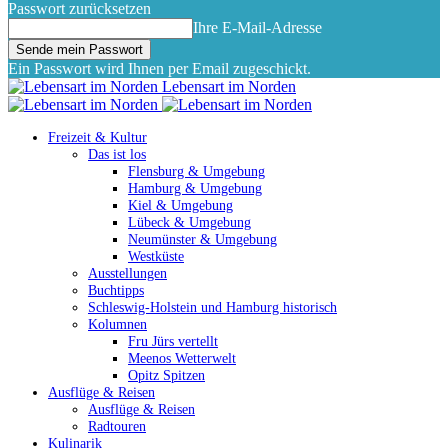
Passwort zurücksetzen
Ihre E-Mail-Adresse
Ein Passwort wird Ihnen per Email zugeschickt.
Lebensart im Norden
Freizeit & Kultur
Das ist los
Flensburg & Umgebung
Hamburg & Umgebung
Kiel & Umgebung
Lübeck & Umgebung
Neumünster & Umgebung
Westküste
Ausstellungen
Buchtipps
Schleswig-Holstein und Hamburg historisch
Kolumnen
Fru Jürs vertellt
Meenos Wetterwelt
Opitz Spitzen
Ausflüge & Reisen
Ausflüge & Reisen
Radtouren
Kulinarik