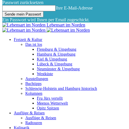
Passwort zurücksetzen
Ihre E-Mail-Adresse
Ein Passwort wird Ihnen per Email zugeschickt.
Lebensart im Norden
Freizeit & Kultur
Das ist los
Flensburg & Umgebung
Hamburg & Umgebung
Kiel & Umgebung
Lübeck & Umgebung
Neumünster & Umgebung
Westküste
Ausstellungen
Buchtipps
Schleswig-Holstein und Hamburg historisch
Kolumnen
Fru Jürs vertellt
Meenos Wetterwelt
Opitz Spitzen
Ausflüge & Reisen
Ausflüge & Reisen
Radtouren
Kulinarik