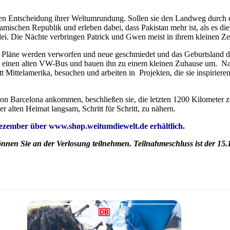
sten Entscheidung ihrer Weltumrundung. Sollen sie den Landweg durch 
lamischen Republik und erleben dabei, dass Pakistan mehr ist, als es di
i. Die Nächte verbringen Patrick und Gwen meist in ihrem kleinen Zel
e Pläne werden verworfen und neue geschmiedet und das Geburtsland d
ufen einen alten VW-Bus und bauen ihn zu einem kleinen Zuhause um. 
tt Mittelamerika, besuchen und arbeiten in Projekten, die sie inspirie
on Barcelona ankommen, beschließen sie, die letzten 1200 Kilometer z
 alten Heimat langsam, Schritt für Schritt, zu nähern.
ezember über www.shop.weitumdiewelt.de erhältlich.
nen Sie an der Verlosung teilnehmen. Teilnahmeschluss ist der 15.