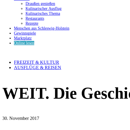
Draußen genießen
Kulinarischer Ausflug
Kulinarisches Thema
Restaurants
Rezepte
Menschen aus Schleswig-Holstein
Gewinnspiele
Marktplatz
Online lesen
FREIZEIT & KULTUR
AUSFLÜGE & REISEN
WEIT. Die Geschi
30. November 2017