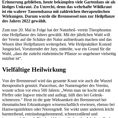
Erinnerung geblieben, heute bekämpfen viele Gartenfans sie als
lästiges Unkraut. Zu Unrecht, denn das wehrhafte Wildkraut
ist ein wahrer Tausendsassa mit zahlreichen therapeutischen
Wirkungen. Darum wurde die Brennsessel nun zur Heilpflanze
des Jahres 2022 gewählt.
Zum nun 20. Mal in Folge hat der Naturheil- verein Theophrastus
eine Heilpflanze des Jahres gewählt. Mit der jährlichen Wahl will
der Verein auf die Schätze der Natur aufmerksam machen und das
Wissen über Heilpflanzen weitergeben. Wie Heilpraktiker Konrad
Jungnickel, Vorsitzender der Jury, mitteilte, war ein Grund für die
Wahl, „dass die zutiefst einheimische Pflanze so ungeheuer vielseitig
nutzbar ist“.
Vielfältige Heilwirkung
Von der Brennnessel wird das gesamte Kraut wie auch die Wurzel
therapeutisch genutzt. Paracelsus, der Namensgeber des Vereins,
wusste schon vor etwa 500 Jahren: „Wenn man sie kocht und mit
Pfeffer oder Ingwer mischt und auflegt, hilft dies bei Gelenk-
schmerzen.“ Heut ist die gute Wirksamkeit der Brennnessel bei
rheumatischen Erkrankungen wissenschaftlich erwiesen, ebenso bei
Harnwegsinfekten oder Nierengrieß. Sie wirkt unter anderem leicht
harntreibend, entzündungshemmend, schmerzstillend und