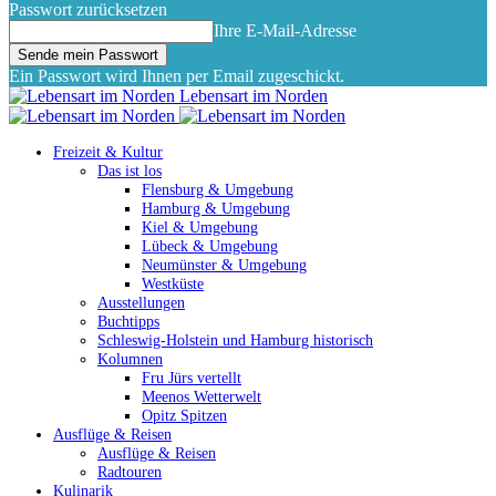
Passwort zurücksetzen
Ihre E-Mail-Adresse
Ein Passwort wird Ihnen per Email zugeschickt.
Lebensart im Norden
Freizeit & Kultur
Das ist los
Flensburg & Umgebung
Hamburg & Umgebung
Kiel & Umgebung
Lübeck & Umgebung
Neumünster & Umgebung
Westküste
Ausstellungen
Buchtipps
Schleswig-Holstein und Hamburg historisch
Kolumnen
Fru Jürs vertellt
Meenos Wetterwelt
Opitz Spitzen
Ausflüge & Reisen
Ausflüge & Reisen
Radtouren
Kulinarik