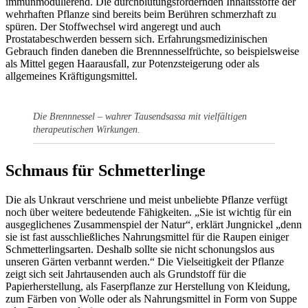
immunmodulierend. Die durchblutungsfördernden Inhaltsstoffe der
wehrhaften Pflanze sind bereits beim Berühren schmerzhaft zu
spüren. Der Stoffwechsel wird angeregt und auch
Prostatabeschwerden bessern sich. Erfahrungsmedizinischen
Gebrauch finden daneben die Brennnesselfrüchte, so beispielsweise
als Mittel gegen Haarausfall, zur Potenzsteigerung oder als
allgemeines Kräftigungsmittel.
Die Brennnessel – wahrer Tausendsassa mit vielfältigen
therapeutischen Wirkungen.
Schmaus für Schmetterlinge
Die als Unkraut verschriene und meist unbeliebte Pflanze verfügt
noch über weitere bedeutende Fähigkeiten. „Sie ist wichtig für ein
ausgeglichenes Zusammenspiel der Natur“, erklärt Jungnickel „denn
sie ist fast ausschließliches Nahrungsmittel für die Raupen einiger
Schmetterlingsarten. Deshalb sollte sie nicht schonungslos aus
unseren Gärten verbannt werden.“ Die Vielseitigkeit der Pflanze
zeigt sich seit Jahrtausenden auch als Grundstoff für die
Papierherstellung, als Faserpflanze zur Herstellung von Kleidung,
zum Färben von Wolle oder als Nahrungsmittel in Form von Suppe