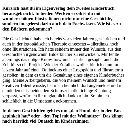
Kürzlich hast du im Eigenverlag dein zweites Kinderbuch
herausgebracht. In beiden Werken erzählst du mit
wunderschönen Illustrationen nicht nur eine Geschichte,
sondern integrierst darin auch dein Fachwissen. Wie ist es zu
den Büchern gekommen?
Die Geschichten habe ich bereits vor vielen Jahren geschrieben und
auch in der logopädischen Therapie eingesetzt – allerdings noch
ohne Illustrationen. Ich hatte seitdem immer den Wunsch, aus den
Geschichten irgendwann Bilderbücher zu entwickeln. Mir fehlte
allerdings das nötige Know-how und – ehrlich gesagt – auch die
Zeit für so ein Projekt. Wie der Zufall es wollte, bin ich dann im
letzten Jahr auf einen Onlinekurs einer Logopädin und Illustratorin
gestoßen, in dem es um die Gestaltung eines eigenen Kinderbuches
ging. Meine Arbeitgeberin, die von meinem Wunsch und meinem
kreativen Talent wusste, hat mich heimlich dort angemeldet und mir
damit den entscheidenden Schubser in die richtige Richtung
verpasst, wofür ich ihr unglaublich dankbar bin. So bin ich
schließlich in die Umsetzung gekommen.
In deinen Geschichten geht es um „den Hund, der in den Bus
gepinkelt hat“ oder „den Topf mit der Wollmütze“. Das klingt
nach herrlich viel Quatsch im Kinderzimmer!