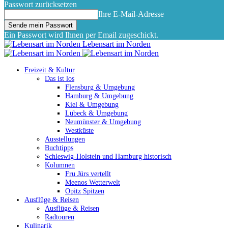
Passwort zurücksetzen
Ihre E-Mail-Adresse
Ein Passwort wird Ihnen per Email zugeschickt.
Lebensart im Norden
Freizeit & Kultur
Das ist los
Flensburg & Umgebung
Hamburg & Umgebung
Kiel & Umgebung
Lübeck & Umgebung
Neumünster & Umgebung
Westküste
Ausstellungen
Buchtipps
Schleswig-Holstein und Hamburg historisch
Kolumnen
Fru Jürs vertellt
Meenos Wetterwelt
Opitz Spitzen
Ausflüge & Reisen
Ausflüge & Reisen
Radtouren
Kulinarik