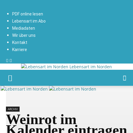
PDF online lesen
Lebensart im Abo
Mediadaten
Wir über uns
Kontakt
Karriere
Lebensart im Norden
ARCHIV
Weinrot im
Kalender eintragen