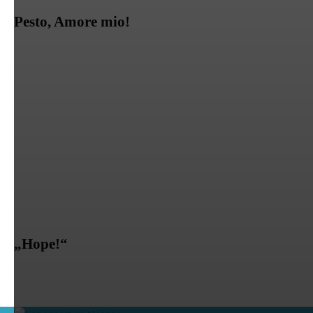
Pesto, Amore mio!
„Hope!“