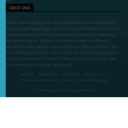
ÜBER UNS
Jeden Monat bringen wir Ihnen faszinierende Geschichten,
tiefgründige Reportagen und wertvolle Einblicke in die Kultur
und das Lebensgefühl in Schleswig-Holstein und Hamburg.
Wir recherchieren intensiv, um Ihnen fundiertes Wissen,
spannende Neuigkeiten und praktische Tipps zu liefern, die
Ihren Alltag bereichern. Von lokalen Veranstaltungshighlights
bis zu versteckten Schätzen – bei uns finden Sie alles, was
die Lebensart im Norden ausmacht.
Kontakt
Mediadaten
AGB (PDF)
Impressum
Datenschutzerklärung
Cookies
Lokale Angebote
© Verlagskontor Schleswig-Holstein