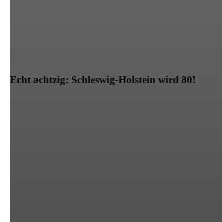
Echt achtzig: Schleswig-Holstein wird 80!