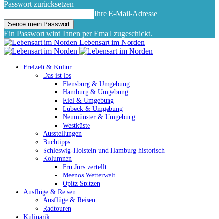
Passwort zurücksetzen
Ihre E-Mail-Adresse
Ein Passwort wird Ihnen per Email zugeschickt.
Lebensart im Norden
Freizeit & Kultur
Das ist los
Flensburg & Umgebung
Hamburg & Umgebung
Kiel & Umgebung
Lübeck & Umgebung
Neumünster & Umgebung
Westküste
Ausstellungen
Buchtipps
Schleswig-Holstein und Hamburg historisch
Kolumnen
Fru Jürs vertellt
Meenos Wetterwelt
Opitz Spitzen
Ausflüge & Reisen
Ausflüge & Reisen
Radtouren
Kulinarik