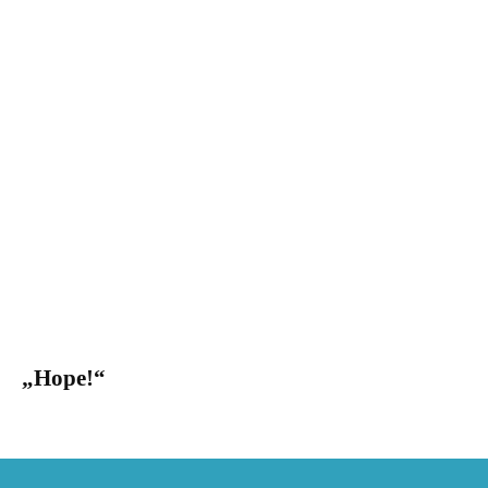
„Hope!“