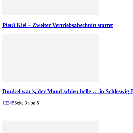
Pier8 Kiel – Zweiter Vertriebsabschnitt startet
Dunkel war’s, der Mond schien helle … in Schleswig-H
1
2
3
4
5
Seite 3 von 5