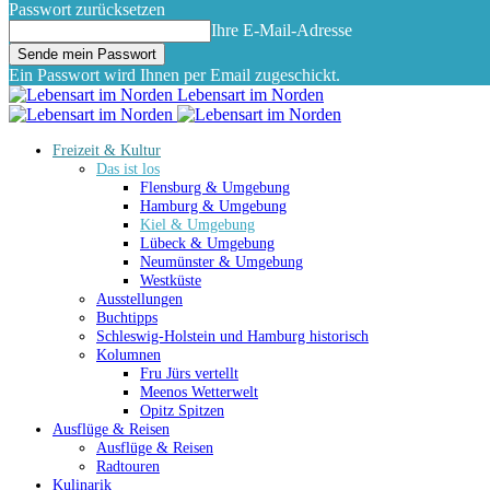
Passwort zurücksetzen
Ihre E-Mail-Adresse
Ein Passwort wird Ihnen per Email zugeschickt.
Lebensart im Norden
Freizeit & Kultur
Das ist los
Flensburg & Umgebung
Hamburg & Umgebung
Kiel & Umgebung
Lübeck & Umgebung
Neumünster & Umgebung
Westküste
Ausstellungen
Buchtipps
Schleswig-Holstein und Hamburg historisch
Kolumnen
Fru Jürs vertellt
Meenos Wetterwelt
Opitz Spitzen
Ausflüge & Reisen
Ausflüge & Reisen
Radtouren
Kulinarik