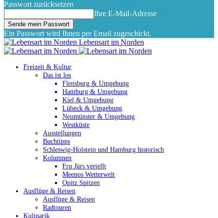
Passwort zurücksetzen
Ihre E-Mail-Adresse
Ein Passwort wird Ihnen per Email zugeschickt.
Lebensart im Norden
Freizeit & Kultur
Das ist los
Flensburg & Umgebung
Hamburg & Umgebung
Kiel & Umgebung
Lübeck & Umgebung
Neumünster & Umgebung
Westküste
Ausstellungen
Buchtipps
Schleswig-Holstein und Hamburg historisch
Kolumnen
Fru Jürs vertellt
Meenos Wetterwelt
Opitz Spitzen
Ausflüge & Reisen
Ausflüge & Reisen
Radtouren
Kulinarik