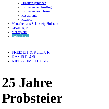
Draußen genießen
Kulinarischer Ausflug
Kulinarisches Thema
Restaurants
Rezepte
Menschen aus Schleswig-Holstein
Gewinnspiele
Marktplatz
Online lesen
FREIZEIT & KULTUR
DAS IST LOS
KIEL & UMGEBUNG
25 Jahre
Probsteier