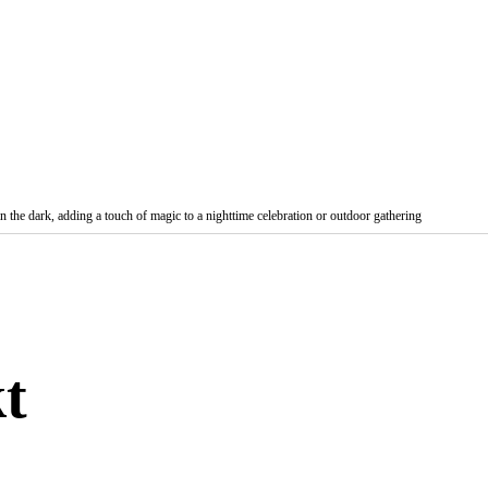
in the dark, adding a touch of magic to a nighttime celebration or outdoor gathering
t