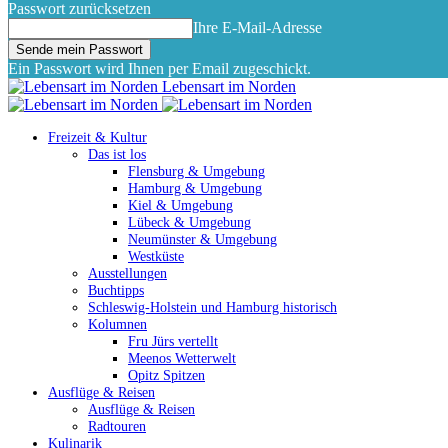
Passwort zurücksetzen
Ihre E-Mail-Adresse
Ein Passwort wird Ihnen per Email zugeschickt.
Lebensart im Norden
Freizeit & Kultur
Das ist los
Flensburg & Umgebung
Hamburg & Umgebung
Kiel & Umgebung
Lübeck & Umgebung
Neumünster & Umgebung
Westküste
Ausstellungen
Buchtipps
Schleswig-Holstein und Hamburg historisch
Kolumnen
Fru Jürs vertellt
Meenos Wetterwelt
Opitz Spitzen
Ausflüge & Reisen
Ausflüge & Reisen
Radtouren
Kulinarik