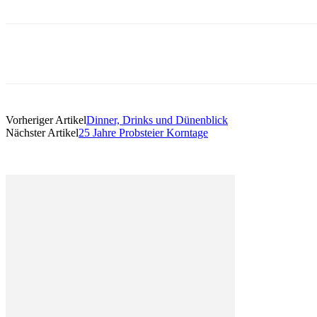
Vorheriger Artikel
Dinner, Drinks und Dünenblick
Nächster Artikel
25 Jahre Probsteier Korntage