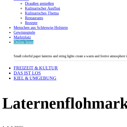
Draußen genießen
Kulinarischer Ausflug
Kulinarisches Thema
Restaurants
Rezepte
Menschen aus Schleswig-Holstein
Gewinnspiele
Marktplatz
Online lesen
Small colorful paper lanterns and string lights create a warm and festive atmosphere 
FREIZEIT & KULTUR
DAS IST LOS
KIEL & UMGEBUNG
Laternenflohmark