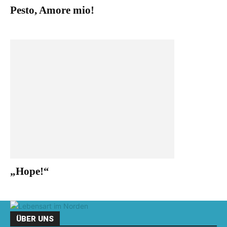
Pesto, Amore mio!
„Hope!“
ÜBER UNS