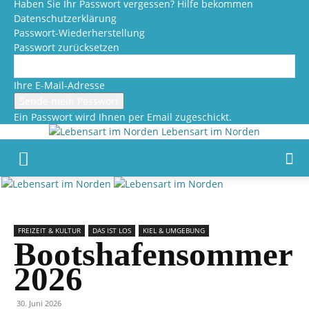
Haben Sie Ihr Passwort vergessen? Hilfe bekommen
Datenschutzerklärung
Passwort-Wiederherstellung
Passwort zurücksetzen
Ihre E-Mail-Adresse
Ein Passwort wird Ihnen per Email zugeschickt.
Lebensart im Norden
FREIZEIT & KULTUR
DAS IST LOS
KIEL & UMGEBUNG
Bootshafensommer
2026
30. Juni 2026