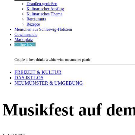
Draußen genießen
Kulinarischer Ausflug
Kulinarisches Thema
Restaurants
Rezepte
Menschen aus Schleswig-Holstein
Gewinnspiele
Marktplatz
Online lesen
Couple in love drinks a white wine on summer picnic
FREIZEIT & KULTUR
DAS IST LOS
NEUMÜNSTER & UMGEBUNG
Musikfest auf dem