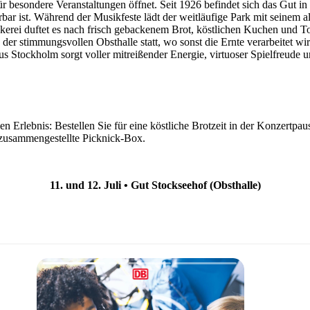
r für besondere Veranstaltungen öffnet. Seit 1926 befindet sich das Gut
rbar ist. Während der Musikfeste lädt der weitläufige Park mit seinem
ckerei duftet es nach frisch gebackenem Brot, köstlichen Kuchen und
er stimmungsvollen Obsthalle statt, wo sonst die Ernte verarbeitet wi
 Stockholm sorgt voller mitreißender Energie, virtuoser Spielfreude 
 Erlebnis: Bestellen Sie für eine köstliche Brotzeit in der Konzertpa
 zusammengestellte Picknick-Box.
11. und 12. Juli • Gut Stockseehof (Obsthalle)