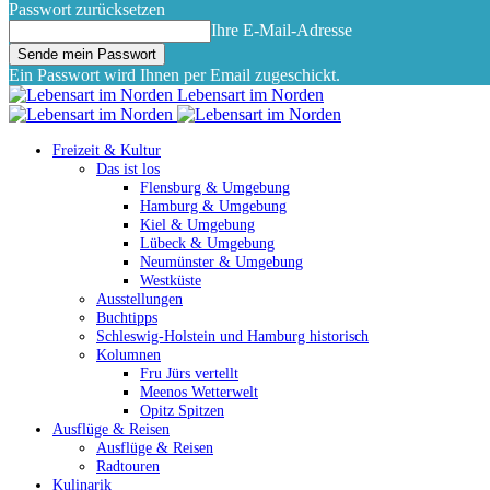
Passwort zurücksetzen
Ihre E-Mail-Adresse
Ein Passwort wird Ihnen per Email zugeschickt.
Lebensart im Norden
Freizeit & Kultur
Das ist los
Flensburg & Umgebung
Hamburg & Umgebung
Kiel & Umgebung
Lübeck & Umgebung
Neumünster & Umgebung
Westküste
Ausstellungen
Buchtipps
Schleswig-Holstein und Hamburg historisch
Kolumnen
Fru Jürs vertellt
Meenos Wetterwelt
Opitz Spitzen
Ausflüge & Reisen
Ausflüge & Reisen
Radtouren
Kulinarik